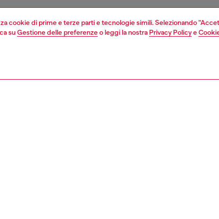
izza cookie di prime e terze parti e tecnologie simili. Selezionando "Accet
cca su
Gestione delle preferenze
o leggi la nostra
Privacy Policy
e
Cookie
1 | 2
second hand
second hand
denim second hand
ZIONE
ione prodotto
eans di Second Hand sono stati ricondizionati attraverso
sso di riparazione, lavaggio e trattamento di
zione. Alcune finiture o dettagli minori non riparabili
ro essere stati sostituiti. La guida alle taglie si riferisce