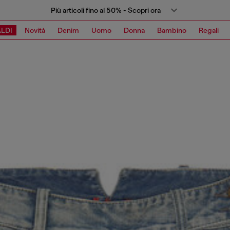
Più articoli fino al 50% - Scopri ora
LDI
Novità
Denim
Uomo
Donna
Bambino
Regali