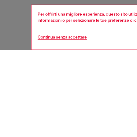
Per offrirti una migliore esperienza, questo sito util
informazioni o per selezionare le tue preferenze cli
Continua senza accettare
second hand
DESCRI
Descriz
Questi j
un proce
sanifica
potrebbe