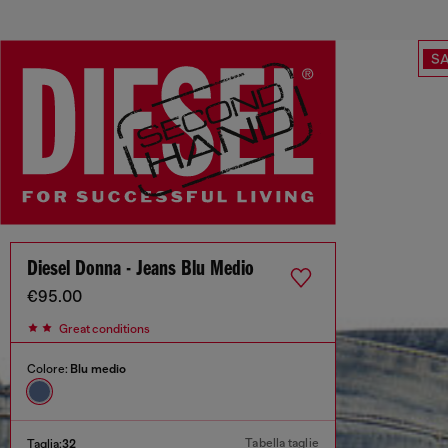
SA
Diesel Donna - Jeans Blu Medio
€95.00
Great conditions
Colore:
Blu medio
Tabella taglie
Taglia:
32