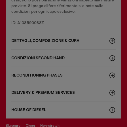
usati, sono possibili alcune variazioni rispetto alle misure
previste. Si prega di fare riferimento alle note sulle
condizioni per ogni capo esclusivo.
ID: A108590088Z
DETTAGLI, COMPOSIZIONE & CURA
CONDIZIONI SECOND HAND
RECONDITIONING PHASES
DELIVERY & PREMIUM SERVICES
HOUSE OF DIESEL
blu scuro
clean
non-stretch