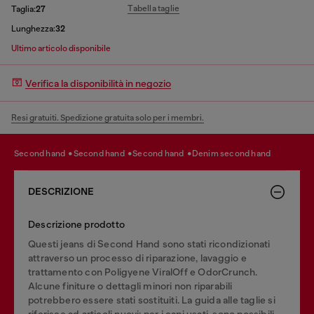
Tabella taglie
Taglia:
27
Lunghezza:
32
Ultimo articolo disponibile
Verifica la disponibilità in negozio
Resi gratuiti. Spedizione gratuita solo per i membri.
second hand
second hand
second hand
denim second hand
DESCRIZIONE
Descrizione prodotto
Questi jeans di Second Hand sono stati ricondizionati
attraverso un processo di riparazione, lavaggio e
trattamento con Poligyene ViralOff e OdorCrunch.
Alcune finiture o dettagli minori non riparabili
potrebbero essere stati sostituiti. La guida alle taglie si