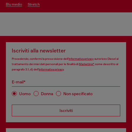
blu medio
stretch
Iscriviti alla newsletter
Procedendo, confermi la presa visione dell’
informativa privacy
autorizzo Diesel al
trattamento dei miei dati personali per le finalità di
Marketing*
come descritto al
paragrafo 3.1, d) dell’
informativa privacy
.
E-mail*
Uomo
Donna
Non specificato
Iscriviti