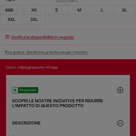
XXS
XS
S
M
L
XL
XXL
3XL
Verifica la disponibilità in negozio
Resi gratuiti. Spedizione gratuita solo per i membri.
uomo
abbigliamento
felpe
Responsible
SCOPRI LE NOSTRE INIZIATIVE PER RIDURRE
LʹIMPATTO DI QUESTO PRODOTTO
DESCRIZIONE