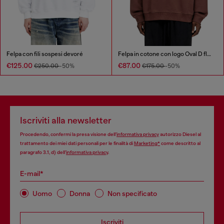
Felpa con fili sospesi devoré
Felpa in cotone con logo Oval D floccato
€125.00
€87.00
€250.00
-50%
€175.00
-50%
Iscriviti alla newsletter
Procedendo, confermi la presa visione dell’
informativa privacy
autorizzo Diesel al
trattamento dei miei dati personali per le finalità di
Marketing*
come descritto al
paragrafo 3.1, d) dell’
informativa privacy
.
E-mail*
Uomo
Donna
Non specificato
Iscriviti