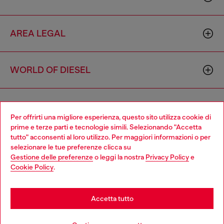
AREA LEGAL
WORLD OF DIESEL
CORPORATE
Per offrirti una migliore esperienza, questo sito utilizza cookie di
prime e terze parti e tecnologie simili. Selezionando "Accetta
tutto" acconsenti al loro utilizzo. Per maggiori informazioni o per
Choose your location
selezionare le tue preferenze clicca su
Gestione delle preferenze
o leggi la nostra
Privacy Policy
e
You are currently browsing Italia website, but it seems you may
Cookie Policy
.
be based in United States
Country: IT
Language: IT
Stay in Italia
Accetta tutto
Copyright © 2026 Diesel SpA - Tutti i diritti riservati - VAT
Go to United States