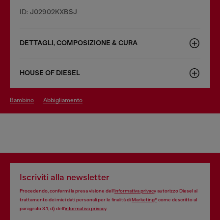
ID: J02902KXBSJ
DETTAGLI, COMPOSIZIONE & CURA
HOUSE OF DIESEL
bambino
abbigliamento
Iscriviti alla newsletter
Procedendo, confermi la presa visione dell’
informativa privacy
autorizzo Diesel al
trattamento dei miei dati personali per le finalità di
Marketing*
come descritto al
paragrafo 3.1, d) dell’
informativa privacy
.