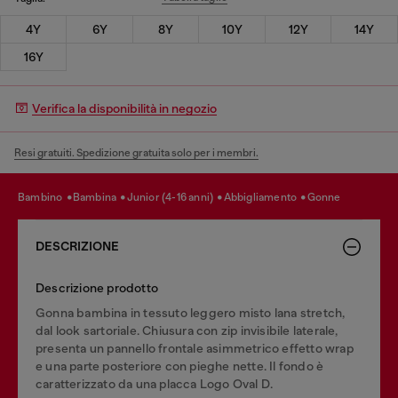
4Y
6Y
8Y
10Y
12Y
14Y
16Y
Verifica la disponibilità in negozio
Resi gratuiti. Spedizione gratuita solo per i membri.
bambino
bambina
junior (4-16 anni)
abbigliamento
gonne
DESCRIZIONE
Descrizione prodotto
Gonna bambina in tessuto leggero misto lana stretch,
dal look sartoriale. Chiusura con zip invisibile laterale,
presenta un pannello frontale asimmetrico effetto wrap
e una parte posteriore con pieghe nette. Il fondo è
caratterizzato da una placca Logo Oval D.