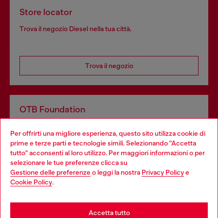
Store locator
Trova il negozio Diesel nella tua città.
Trova il negozio
OTB Foundation
Dona il tuo 5x1000 a OTB Foundation, l’organizzazione non
Per offrirti una migliore esperienza, questo sito utilizza cookie di
profit del gruppo OTB che sostiene progetti concreti per
prime e terze parti e tecnologie simili. Selezionando "Accetta
giovani, donne, inclusione ed emergenze in tutto il mondo.
tutto" acconsenti al loro utilizzo. Per maggiori informazioni o per
Choose your location
selezionare le tue preferenze clicca su
Gestione delle preferenze
o leggi la nostra
Privacy Policy
e
You are currently browsing Italia website, but it seems you may
Cookie Policy
.
Scopri di più
be based in United States
Stay in Italia
Accetta tutto