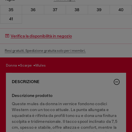
35
36
37
38
39
40
41
Verifica la disponibilità in negozio
Resi gratuiti. Spedizione gratuita solo per i membri.
donna
scarpe
mules
DESCRIZIONE
Descrizione prodotto
Queste mules da donna in vernice fondono codici
Western con un tocco attuale. La punta allungata e
squadrata è rifinita da profili tono su e dona una finitura
scolpita e tridimensionale. Il tacco spool inclinato da 7,5
cm, spesso e stabile, offre altezza e comfort, mentre la