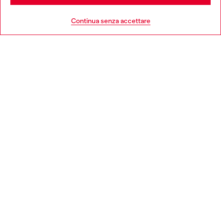
HELP
Go to United States
Continua senza accettare
AREA LEGAL
WORLD OF DIESEL
CORPORATE
Country: IT
Language: IT