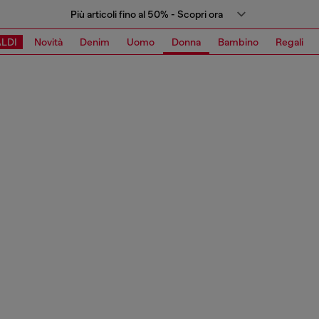
Più articoli fino al 50% - Scopri ora
LDI
Novità
Denim
Uomo
Donna
Bambino
Regali