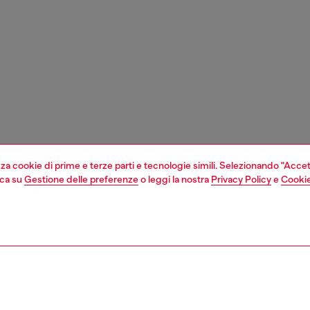
izza cookie di prime e terze parti e tecnologie simili. Selezionando "Accet
cca su
Gestione delle preferenze
o leggi la nostra
Privacy Policy
e
Cookie
1 | 6
sori
occhiali
occhiali