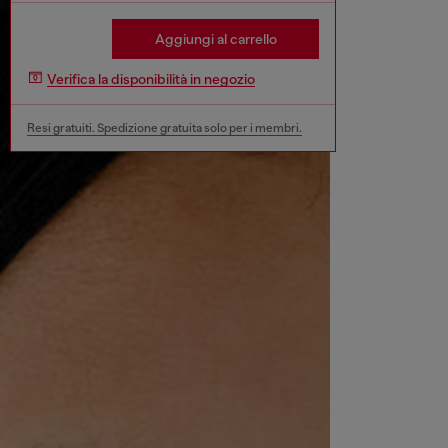
Aggiungi al carrello
Verifica la disponibilità in negozio
Resi gratuiti. Spedizione gratuita solo per i membri.