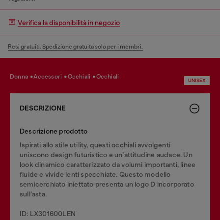
Verifica la disponibilità in negozio
Resi gratuiti. Spedizione gratuita solo per i membri.
donna
accessori
occhiali
occhiali
UNISEX
DESCRIZIONE
Descrizione prodotto
Ispirati allo stile utility, questi occhiali avvolgenti
uniscono design futuristico e un’attitudine audace. Un
look dinamico caratterizzato da volumi importanti, linee
fluide e vivide lenti specchiate. Questo modello
semicerchiato iniettato presenta un logo D incorporato
sull’asta.
ID: LX301600LEN