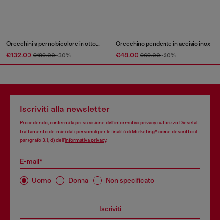
Orecchini a perno bicolore in ottone
Orecchino pendente in acciaio inox
€132.00
€48.00
€189.00
-30%
€69.00
-30%
Iscriviti alla newsletter
Procedendo, confermi la presa visione dell’
informativa privacy
autorizzo Diesel al
trattamento dei miei dati personali per le finalità di
Marketing*
come descritto al
paragrafo 3.1, d) dell’
informativa privacy
.
E-mail*
Uomo
Donna
Non specificato
Iscriviti