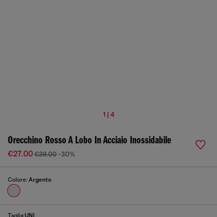
1 | 4
Orecchino Rosso A Lobo In Acciaio Inossidabile
€27.00
€39.00
-30%
Colore:
Argento
Taglia:
UNI