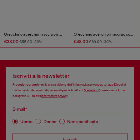
Orecchino a cerchio in acciaio inossidabile
Orecchino a cerchio in acciaio con dettagli luminosi
€38.00
€48.00
€55.00
-30%
€69.00
-30%
Iscriviti alla newsletter
Procedendo, confermi la presa visione dell’
informativa privacy
autorizzo Diesel al
trattamento dei miei dati personali per le finalità di
Marketing*
come descritto al
paragrafo 3.1, d) dell’
informativa privacy
.
E-mail*
Uomo
Donna
Non specificato
Iscriviti