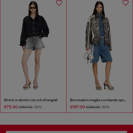
Shorts in denim con orli sfrangiati
Bermuda in maglia con bande sportive
€75.00
€197.00
€150.00
-50%
€395.00
-50%