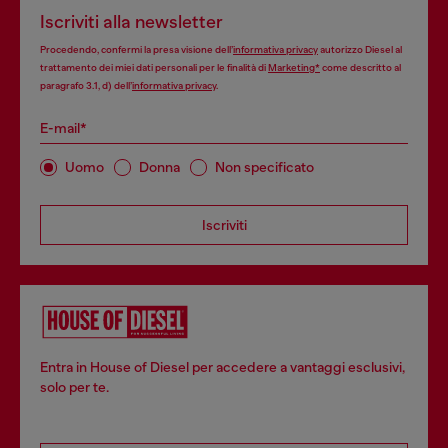
Iscriviti alla newsletter
Procedendo, confermi la presa visione dell’
informativa privacy
autorizzo Diesel al
trattamento dei miei dati personali per le finalità di
Marketing*
come descritto al
paragrafo 3.1, d) dell’
informativa privacy
.
E-mail*
Uomo
Donna
Non specificato
Iscriviti
Entra in House of Diesel per accedere a vantaggi esclusivi,
solo per te.