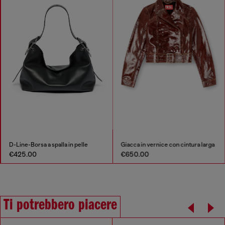
D-Line-Borsa a spalla in pelle
Giacca in vernice con cintura larga
€425.00
€650.00
Ti potrebbero piacere