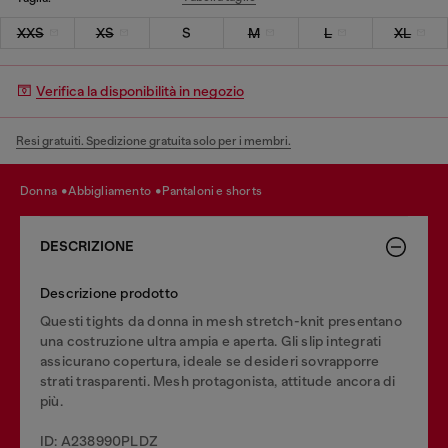
XXS
XS
S
M
L
XL
Verifica la disponibilità in negozio
Resi gratuiti. Spedizione gratuita solo per i membri.
donna
abbigliamento
pantaloni e shorts
DESCRIZIONE
Descrizione prodotto
Questi tights da donna in mesh stretch-knit presentano
una costruzione ultra ampia e aperta. Gli slip integrati
assicurano copertura, ideale se desideri sovrapporre
strati trasparenti. Mesh protagonista, attitude ancora di
più.
ID: A238990PLDZ