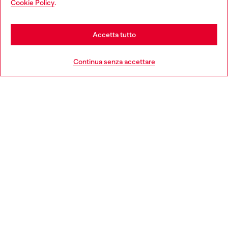
Cookie Policy
.
Scopri di più
be based in United States
Stay in Italia
Accetta tutto
HELP
Go to United States
Continua senza accettare
AREA LEGAL
WORLD OF DIESEL
CORPORATE