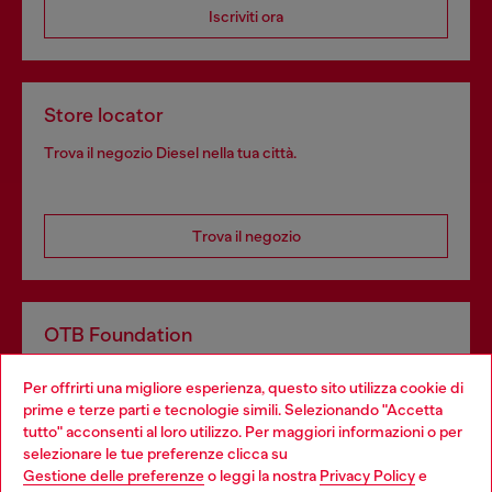
Iscriviti ora
Store locator
Trova il negozio Diesel nella tua città.
Trova il negozio
OTB Foundation
Dona il tuo 5x1000 a OTB Foundation, l’organizzazione non
Per offrirti una migliore esperienza, questo sito utilizza cookie di
profit del gruppo OTB che sostiene progetti concreti per
prime e terze parti e tecnologie simili. Selezionando "Accetta
giovani, donne, inclusione ed emergenze in tutto il mondo.
tutto" acconsenti al loro utilizzo. Per maggiori informazioni o per
Choose your location
selezionare le tue preferenze clicca su
Gestione delle preferenze
o leggi la nostra
Privacy Policy
e
You are currently browsing Italia website, but it seems you may