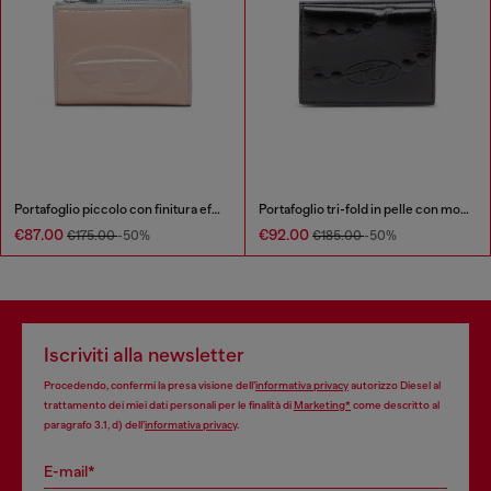
Portafoglio piccolo con finitura effetto vernice
Portafoglio tri-fold in pelle con motivo a catena goffrato
€87.00
€92.00
€175.00
-50%
€185.00
-50%
Iscriviti alla newsletter
Procedendo, confermi la presa visione dell’
informativa privacy
autorizzo Diesel al
trattamento dei miei dati personali per le finalità di
Marketing*
come descritto al
paragrafo 3.1, d) dell’
informativa privacy
.
E-mail*