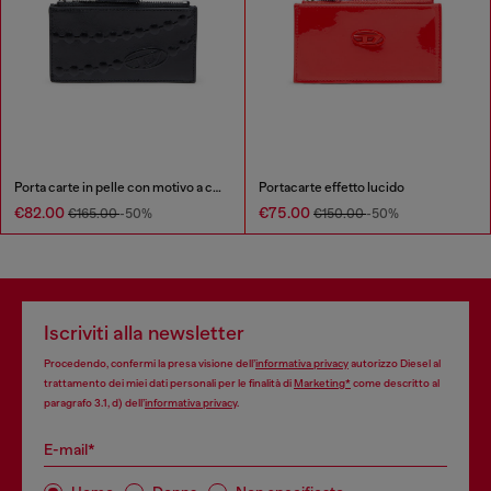
Porta carte in pelle con motivo a catena in rilievo
Portacarte effetto lucido
€82.00
€75.00
€165.00
-50%
€150.00
-50%
Iscriviti alla newsletter
Procedendo, confermi la presa visione dell’
informativa privacy
autorizzo Diesel al
trattamento dei miei dati personali per le finalità di
Marketing*
come descritto al
paragrafo 3.1, d) dell’
informativa privacy
.
E-mail*