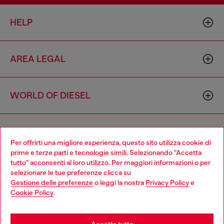
HELP
AREA LEGAL
WORLD OF DIESEL
CORPORATE
Per offrirti una migliore esperienza, questo sito utilizza cookie di
prime e terze parti e tecnologie simili. Selezionando "Accetta
tutto" acconsenti al loro utilizzo. Per maggiori informazioni o per
Choose your location
selezionare le tue preferenze clicca su
Gestione delle preferenze
o leggi la nostra
Privacy Policy
e
You are currently browsing Italia website, but it seems you may
Cookie Policy
.
be based in United States
Country: IT
Language: IT
Stay in Italia