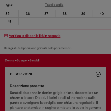
Tabella taglie
Taglia:
35
36
37
38
39
40
41
Verifica la disponibilità in negozio
Resi gratuiti. Spedizione gratuita solo per i membri.
donna
scarpe
sandali
DESCRIZIONE
Descrizione prodotto
Sandali da donna in denim grigio chiaro, decorati da un
charm a lettere Diesel. I listini sottili si incrociano sulla
punta e avvolgono la caviglia, con chiusura regolabile. Il
plantare anatomico in sughero misto e la suola in gomma