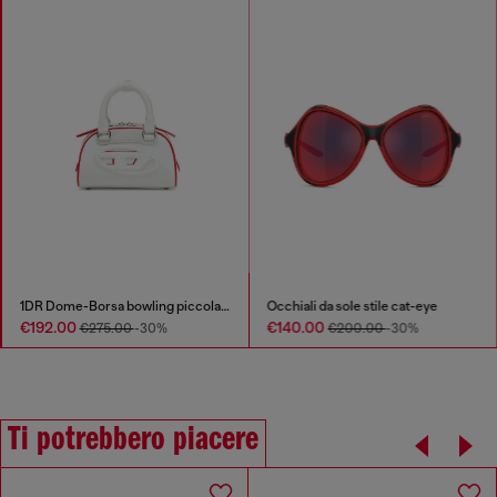
1DR Dome-Borsa bowling piccola colour-block
Occhiali da sole stile cat-eye
€192.00
€140.00
€275.00
-30%
€200.00
-30%
Ti potrebbero piacere