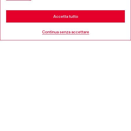
be based in United States
Stay in Italia
Accetta tutto
HELP
Go to United States
Continua senza accettare
AREA LEGAL
WORLD OF DIESEL
CORPORATE