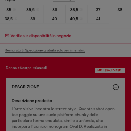
35
35,5
36
36,5
37
38
38,5
39
40
40,5
41
Verifica la disponibilità in negozio
Resi gratuiti. Spedizione gratuita solo per i membri.
donna
scarpe
sandali
MELISSA / DIESEL
DESCRIZIONE
Descrizione prodotto
L’arte visiva incontra lo street style. Questa sabot open-
toe poggia su una suola platform chunky dalla
particolare forma ondulata, simile a un’onda, che
incorpora l’iconico monogram Oval D. Realizzata in