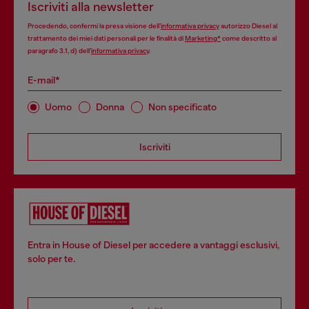
Iscriviti alla newsletter
Procedendo, confermi la presa visione dell’
informativa privacy
autorizzo Diesel al
trattamento dei miei dati personali per le finalità di
Marketing*
come descritto al
paragrafo 3.1, d) dell’
informativa privacy
.
E-mail*
Uomo
Donna
Non specificato
Iscriviti
Entra in House of Diesel per accedere a vantaggi esclusivi,
solo per te.