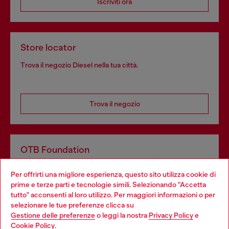
Iscriviti ora
Store locator
Trova il negozio Diesel nella tua città.
Trova il negozio
OTB Foundation
Dona il tuo 5x1000 a OTB Foundation, l’organizzazione non
Per offrirti una migliore esperienza, questo sito utilizza cookie di
profit del gruppo OTB che sostiene progetti concreti per
prime e terze parti e tecnologie simili. Selezionando "Accetta
giovani, donne, inclusione ed emergenze in tutto il mondo.
tutto" acconsenti al loro utilizzo. Per maggiori informazioni o per
Choose your location
selezionare le tue preferenze clicca su
Gestione delle preferenze
o leggi la nostra
Privacy Policy
e
You are currently browsing Italia website, but it seems you may
Cookie Policy
.
Scopri di più