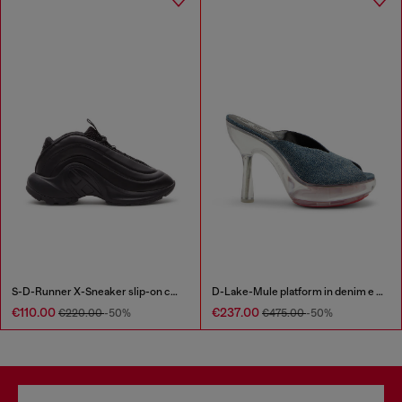
S-D-Runner X-Sneaker slip-on con fondo Oval D opaco
D-Lake-Mule platform in denim e plexiglass
€110.00
€237.00
€220.00
-50%
€475.00
-50%