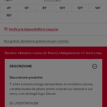
4Y
6Y
8Y
10Y
12Y
14Y
16Y
Verifica la disponibilità in negozio
Resi gratuiti. Spedizione gratuita solo per i membri.
bambino
bambino
junior (4-16 anni)
abbigliamento
t-shirts e tops
DESCRIZIONE
Descrizione prodotto
T-shirt a manica lunga da bambino in morbido cotone,
caratterizzata da photo prints colorati sul davanti e sul
retro, con dettagli logo Diesel.
ID: J02975KYA2M