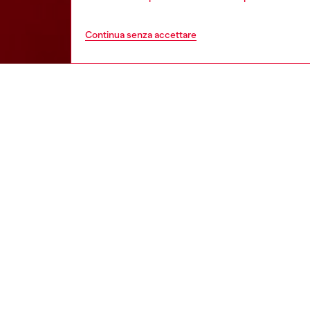
Continua senza accettare
bambino
ba
DESCRI
Descriz
T-shirt 
caratte
con cont
con orlo
ID: J0