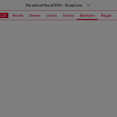
Più articoli fino al 50% - Scopri ora
LDI
Novità
Denim
Uomo
Donna
Bambino
Regali