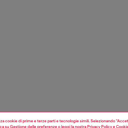
izza cookie di prime e terze parti e tecnologie simili. Selezionando "Accet
cca su
Gestione delle preferenze
o leggi la nostra
Privacy Policy
e
Cookie