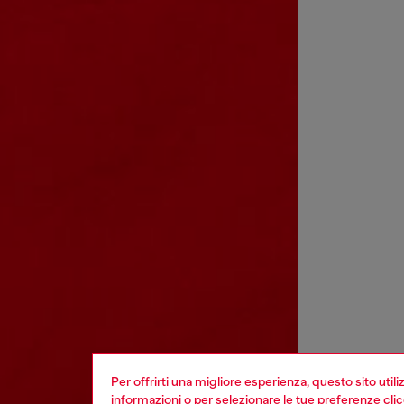
Per offrirti una migliore esperienza, questo sito util
informazioni o per selezionare le tue preferenze cli