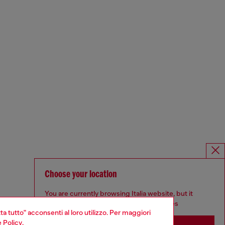
Choose your location
You are currently browsing Italia website, but it
seems you may be based in United States
ta tutto" acconsenti al loro utilizzo. Per maggiori
 Policy
.