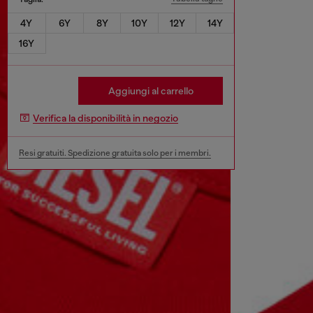
4Y
6Y
8Y
10Y
12Y
14Y
16Y
Aggiungi al carrello
Verifica la disponibilità in negozio
Resi gratuiti. Spedizione gratuita solo per i membri.