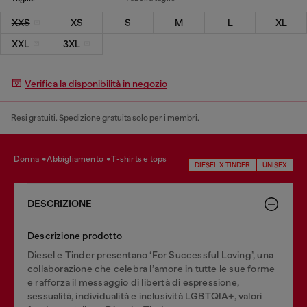
XXS
XS
S
M
L
XL
XXL
3XL
Verifica la disponibilità in negozio
Resi gratuiti. Spedizione gratuita solo per i membri.
donna
abbigliamento
t-shirts e tops
DIESEL X TINDER
UNISEX
DESCRIZIONE
Descrizione prodotto
Diesel e Tinder presentano ‘For Successful Loving’, una
collaborazione che celebra l’amore in tutte le sue forme
e rafforza il messaggio di libertà di espressione,
sessualità, individualità e inclusività LGBTQIA+, valori