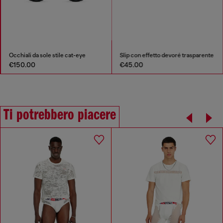
Occhiali da sole stile cat-eye
Slip con effetto devoré trasparente
€150.00
€45.00
Ti potrebbero piacere