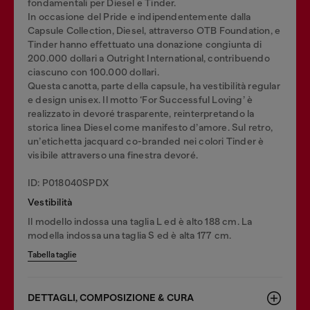
fondamentali per Diesel e Tinder.
In occasione del Pride e indipendentemente dalla
Capsule Collection, Diesel, attraverso OTB Foundation, e
Tinder hanno effettuato una donazione congiunta di
200.000 dollari a Outright International, contribuendo
ciascuno con 100.000 dollari.
Questa canotta, parte della capsule, ha vestibilità regular
e design unisex. Il motto ‘For Successful Loving’ è
realizzato in devoré trasparente, reinterpretando la
storica linea Diesel come manifesto d’amore. Sul retro,
un’etichetta jacquard co-branded nei colori Tinder è
visibile attraverso una finestra devoré.
ID: P018040SPDX
Vestibilità
Il modello indossa una taglia L ed è alto 188 cm. La
modella indossa una taglia S ed è alta 177 cm.
Tabella taglie
DETTAGLI, COMPOSIZIONE & CURA