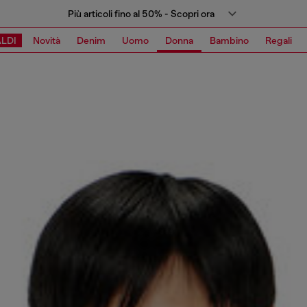
Più articoli fino al 50% - Scopri ora
LDI
Novità
Denim
Uomo
Donna
Bambino
Regali