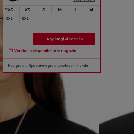
XXS
XS
S
M
L
XL
XXL
3XL
Aggiungi al carrello
Verifica la disponibilità in negozio
Resi gratuiti. Spedizione gratuita solo per i membri.