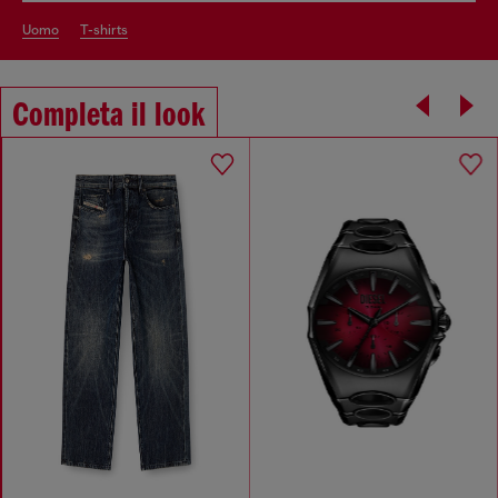
uomo
t-shirts
Completa il look