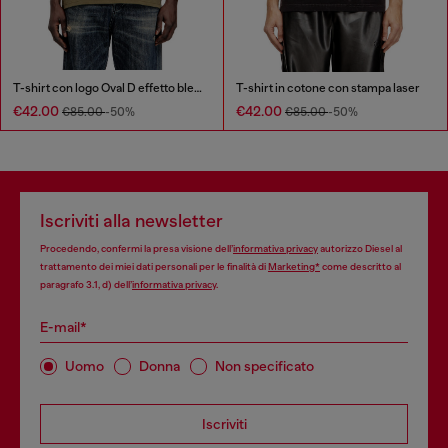
T-shirt con logo Oval D effetto bleach
T-shirt in cotone con stampa laser
€42.00
€42.00
€85.00
-50%
€85.00
-50%
Iscriviti alla newsletter
Procedendo, confermi la presa visione dell’
informativa privacy
autorizzo Diesel al
trattamento dei miei dati personali per le finalità di
Marketing*
come descritto al
paragrafo 3.1, d) dell’
informativa privacy
.
E-mail*
Uomo
Donna
Non specificato
Iscriviti