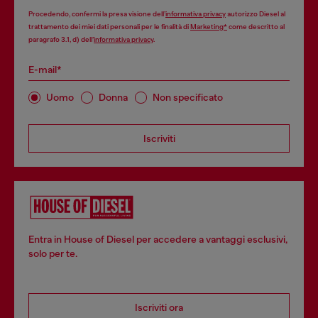
Procedendo, confermi la presa visione dell’
informativa privacy
autorizzo Diesel al
trattamento dei miei dati personali per le finalità di
Marketing*
come descritto al
paragrafo 3.1, d) dell’
informativa privacy
.
E-mail*
Uomo
Donna
Non specificato
Iscriviti
Entra in House of Diesel per accedere a vantaggi esclusivi,
solo per te.
Iscriviti ora