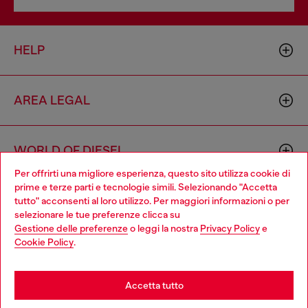
HELP
AREA LEGAL
WORLD OF DIESEL
Per offrirti una migliore esperienza, questo sito utilizza cookie di
prime e terze parti e tecnologie simili. Selezionando "Accetta
CORPORATE
tutto" acconsenti al loro utilizzo. Per maggiori informazioni o per
Choose your location
selezionare le tue preferenze clicca su
Gestione delle preferenze
o leggi la nostra
Privacy Policy
e
You are currently browsing Italia website, but it seems you may
Cookie Policy
.
be based in United States
Stay in Italia
Accetta tutto