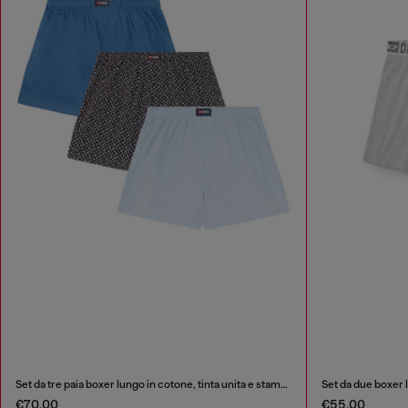
Set da tre paia boxer lungo in cotone, tinta unita e stampa all-over DSL
Set da due boxer 
€70.00
€55.00