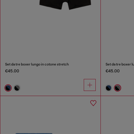
Set da tre boxer lungo in cotone stretch
Set da tre boxer 
€45.00
€45.00