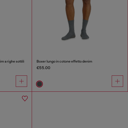
m a righe sottili
Boxer lungo in cotone effetto denim
€55.00