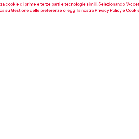
izza cookie di prime e terze parti e tecnologie simili. Selezionando "Accet
cca su
Gestione delle preferenze
o leggi la nostra
Privacy Policy
e
Cookie
Iscriviti ora
Trova il negozio
EGAL
WORLD OF DIESEL
cy
About Diesel
sulla privacy
House of Diesel
i vendita
Sostenibilità
d'uso
Lavora con noi