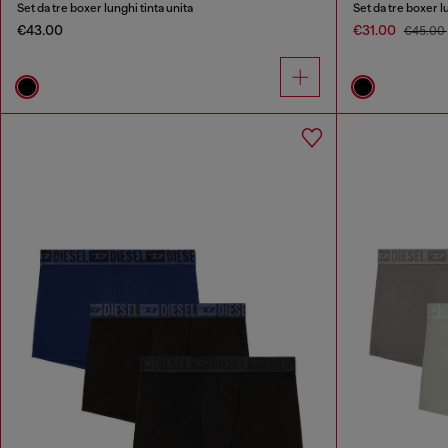
Set da tre boxer lunghi tinta unita
Set da tre boxer l
€43.00
€31.00
€45.00