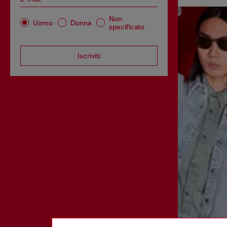
Non
Uomo
Donna
specificato
Iscriviti