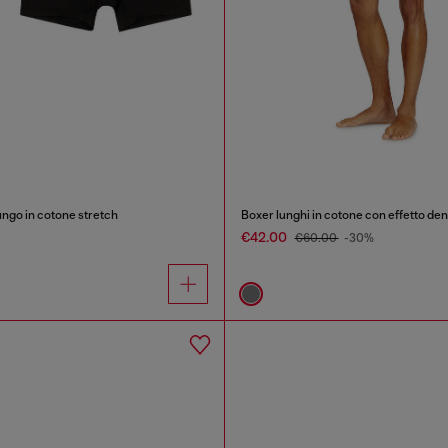
lungo in cotone stretch
Boxer lunghi in cotone con effetto deni
€42.00
€60.00
-30%