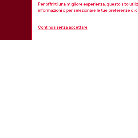
Per offrirti una migliore esperienza, questo sito util
informazioni o per selezionare le tue preferenze cli
Continua senza accettare
HELP
AREA L
Vedi tutti
Cookie poli
Stato dell'ordine
Informativa 
Spedizioni
Condizioni d
Resi
Condizioni 