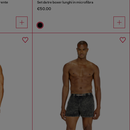
rente
Set da tre boxer lunghi in microfibra
€50.00