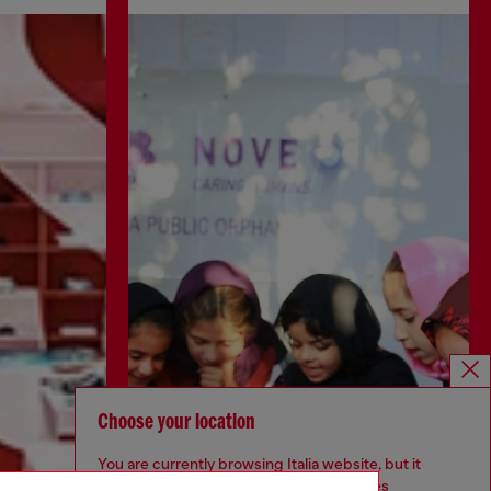
Choose your location
You are currently browsing Italia website, but it
seems you may be based in United States