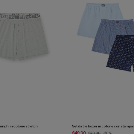
lunghi in cotone stretch
Set da tre boxer in cotone con stampa 
€49.00
€70.00
-30%