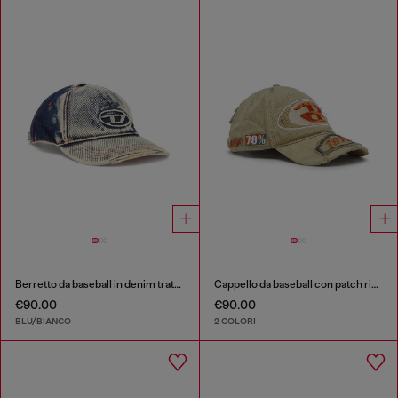
Berretto da baseball in denim trattato
Cappello da baseball con patch ricamate
€90.00
€90.00
BLU/BIANCO
2 COLORI