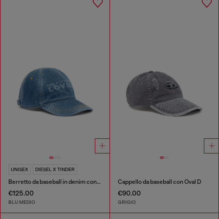
UNISEX
DIESEL X TINDER
Berretto da baseball in denim con logo For Successful Loving
Cappello da baseball con Oval D
€125.00
€90.00
BLU MEDIO
GRIGIO