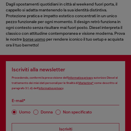
Dagli spostamenti quotidiani in città al weekend fuori porta, il
cappello si adatta mantenendo la sua identità distintiva.
Protezione pratica e impatto estetico concentrati in un unico
pezzo funzionale per ogni momento. Il design retrò funziona in
ogni contesto senza risultare mai fuori posto. Diesel interpreta il
classico con attitudine contemporanea e visione moderna. Prova
le nostre
borse uomo
per rendere iconico il tuo setup e acquista
ora il tuo berretto!
Iscriviti alla newsletter
Procedendo, confermi la presa visione dell’
informativa privacy
autorizzo Diesel al
trattamento dei miei dati personali per le finalità di
Marketing*
come descritto al
paragrafo 3.1, d) dell’
informativa privacy
.
E-mail*
Uomo
Donna
Non specificato
Iscriviti