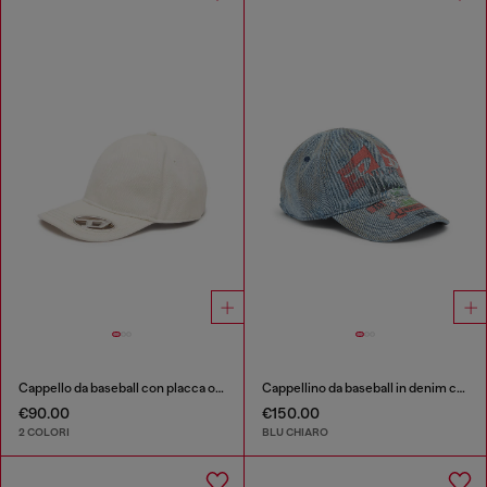
Cappello da baseball con placca oval D
Cappellino da baseball in denim con grafiche concerti
€90.00
€150.00
2 COLORI
BLU CHIARO