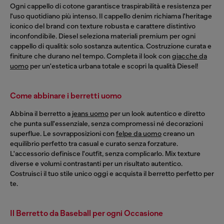
Ogni cappello di cotone garantisce traspirabilità e resistenza per
l'uso quotidiano più intenso. Il cappello denim richiama l'heritage
iconico del brand con texture robusta e carattere distintivo
inconfondibile. Diesel seleziona materiali premium per ogni
cappello di qualità: solo sostanza autentica. Costruzione curata e
finiture che durano nel tempo. Completa il look con
giacche da
uomo
per un'estetica urbana totale e scopri la qualità Diesel!
Come abbinare i berretti uomo
Abbina il berretto a
jeans uomo
per un look autentico e diretto
che punta sull'essenziale, senza compromessi né decorazioni
superflue. Le sovrapposizioni con
felpe da uomo
creano un
equilibrio perfetto tra casual e curato senza forzature.
L'accessorio definisce l'outfit, senza complicarlo. Mix texture
diverse e volumi contrastanti per un risultato autentico.
Costruisci il tuo stile unico oggi e acquista il berretto perfetto per
te.
Il Berretto da Baseball per ogni Occasione