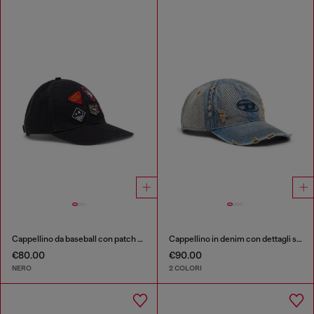
Cappellino da baseball con patch ricamati
Cappellino in denim con dettagli sfrangiati e logo ricamato
€80.00
€90.00
NERO
2 COLORI