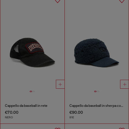
Cappello da baseball in rete
Cappello da baseball in sherpa con ricamo Oval D
€70.00
€90.00
NERO
81E