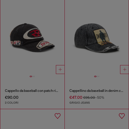
Cappello da baseball con patch ricamate
Cappellino da baseball in denim con patch e dettagli sfrangiati
€90.00
€47.00
€95.00
-50%
2 COLORI
GRIGIO JEANS