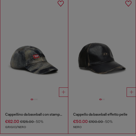
Cappellino da baseball con stampa camouflage all-over
Cappello da baseball effetto pelle
€62.00
€50.00
€125.00
-50%
€100.00
-50%
GRIGIO/NERO
NERO