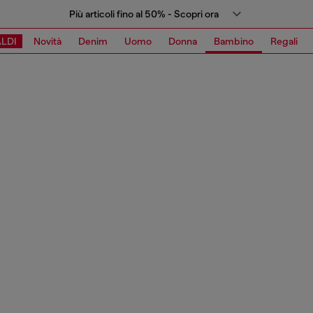
Più articoli fino al 50% - Scopri ora
LDI
Novità
Denim
Uomo
Donna
Bambino
Regali