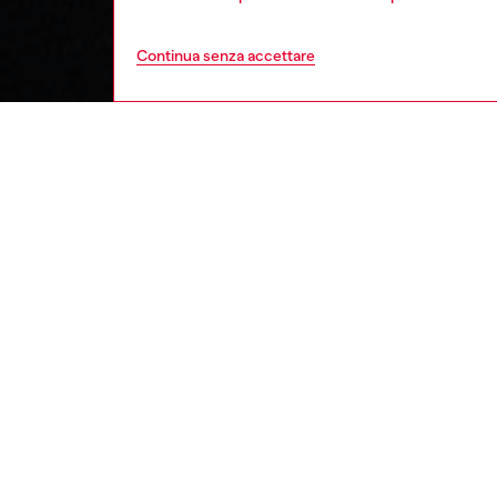
Continua senza accettare
bambino
ba
DESCRI
Descriz
Felpa o
nuvolato
dettagli
conforte
ID: J0