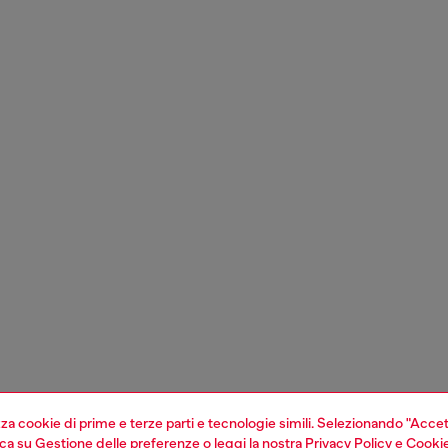
izza cookie di prime e terze parti e tecnologie simili. Selezionando "Accet
cca su
Gestione delle preferenze
o leggi la nostra
Privacy Policy
e
Cookie