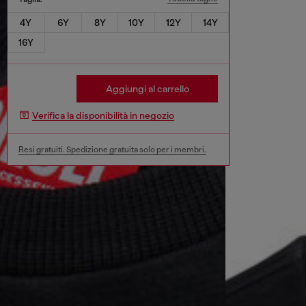
4Y
6Y
8Y
10Y
12Y
14Y
16Y
Aggiungi al carrello
Verifica la disponibilità in negozio
Resi gratuiti. Spedizione gratuita solo per i membri.