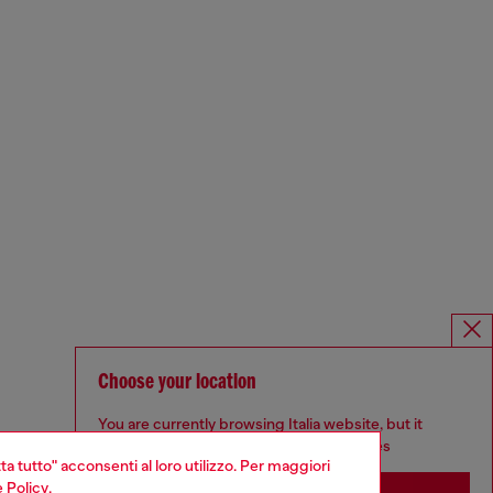
Choose your location
You are currently browsing Italia website, but it
seems you may be based in United States
ta tutto" acconsenti al loro utilizzo. Per maggiori
 Policy
.