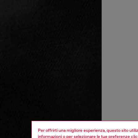
Per offrirti una migliore esperienza, questo sito util
informazioni o per selezionare le tue preferenze cli