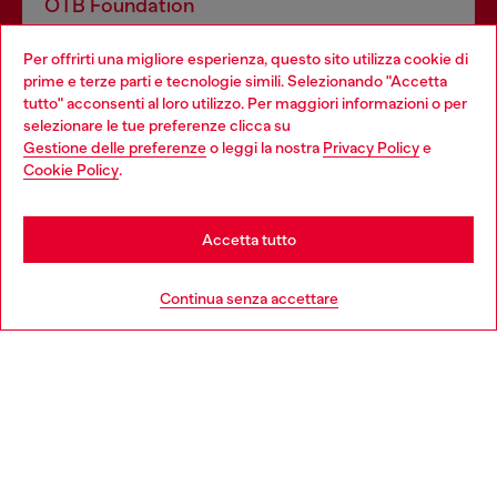
OTB Foundation
Dona il tuo 5x1000 a OTB Foundation, l’organizzazione non
Per offrirti una migliore esperienza, questo sito utilizza cookie di
profit del gruppo OTB che sostiene progetti concreti per
prime e terze parti e tecnologie simili. Selezionando "Accetta
giovani, donne, inclusione ed emergenze in tutto il mondo.
tutto" acconsenti al loro utilizzo. Per maggiori informazioni o per
Choose your location
selezionare le tue preferenze clicca su
Gestione delle preferenze
o leggi la nostra
Privacy Policy
e
You are currently browsing Italia website, but it seems you may
Cookie Policy
.
Scopri di più
be based in United States
Stay in Italia
Accetta tutto
HELP
Go to United States
Continua senza accettare
AREA LEGAL
WORLD OF DIESEL