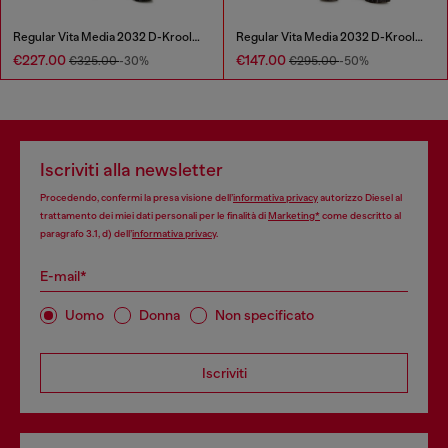
Regular Vita Media 2032 D-Krooley Joggjeans®
Regular Vita Media 2032 D-Krooley Joggjeans®
€227.00
€147.00
€325.00
-30%
€295.00
-50%
Iscriviti alla newsletter
Procedendo, confermi la presa visione dell’
informativa privacy
autorizzo Diesel al
trattamento dei miei dati personali per le finalità di
Marketing*
come descritto al
paragrafo 3.1, d) dell’
informativa privacy
.
E-mail*
Uomo
Donna
Non specificato
Iscriviti