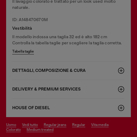
Il lavaggio colorato è trattato per un look used molto
naturale.
ID: A148470670M
Vestibilità
Il modello indossa una taglia 32 ed è alto 182 cm
Controlla la tabella taglie per scegliere la taglia corretta.
Tabella taglie
DETTAGLI, COMPOSIZIONE & CURA
DELIVERY & PREMIUM SERVICES
HOUSE OF DIESEL
uomo
vedi tutto
regular jeans
regular
vita media
colorato
medium treated