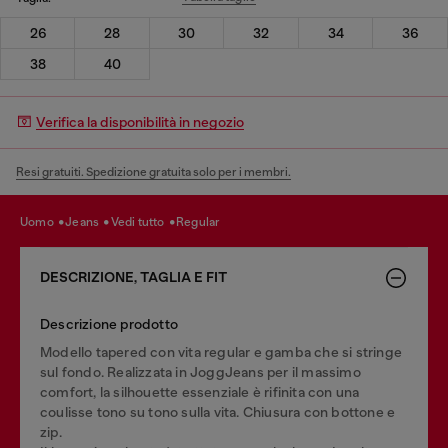
26
28
30
32
34
36
38
40
Verifica la disponibilità in negozio
Resi gratuiti. Spedizione gratuita solo per i membri.
uomo
jeans
vedi tutto
regular
DESCRIZIONE, TAGLIA E FIT
Descrizione prodotto
Modello tapered con vita regular e gamba che si stringe
sul fondo. Realizzata in JoggJeans per il massimo
comfort, la silhouette essenziale è rifinita con una
coulisse tono su tono sulla vita. Chiusura con bottone e
zip.