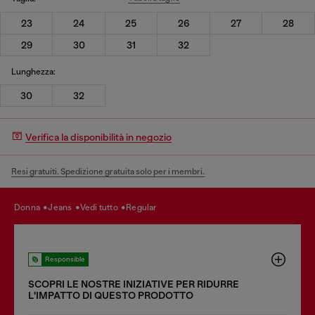
23
24
25
26
27
28
29
30
31
32
Lunghezza:
30
32
Verifica la disponibilità in negozio
Resi gratuiti. Spedizione gratuita solo per i membri.
donna
jeans
vedi tutto
regular
Responsible
SCOPRI LE NOSTRE INIZIATIVE PER RIDURRE
LʹIMPATTO DI QUESTO PRODOTTO