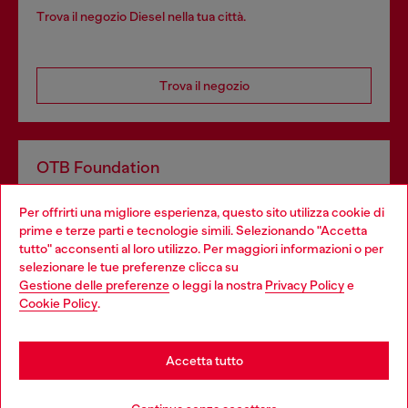
Trova il negozio Diesel nella tua città.
Trova il negozio
OTB Foundation
Dona il tuo 5x1000 a OTB Foundation, l’organizzazione non
Per offrirti una migliore esperienza, questo sito utilizza cookie di
profit del gruppo OTB che sostiene progetti concreti per
prime e terze parti e tecnologie simili. Selezionando "Accetta
giovani, donne, inclusione ed emergenze in tutto il mondo.
tutto" acconsenti al loro utilizzo. Per maggiori informazioni o per
Choose your location
selezionare le tue preferenze clicca su
Gestione delle preferenze
o leggi la nostra
Privacy Policy
e
You are currently browsing Italia website, but it seems you may
Cookie Policy
.
Scopri di più
be based in United States
Stay in Italia
Accetta tutto
HELP
Go to United States