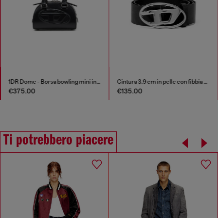
1DR Dome - Borsa bowling mini in pelle
Cintura 3.9 cm in pelle con fibbia Oval D lucida
€375.00
€135.00
Ti potrebbero piacere