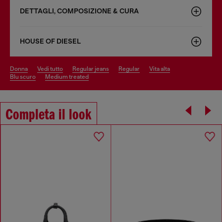
DETTAGLI, COMPOSIZIONE & CURA
HOUSE OF DIESEL
donna
vedi tutto
regular jeans
regular
vita alta
blu scuro
medium treated
Completa il look