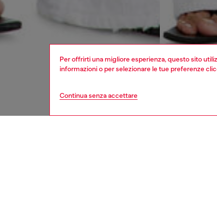
Per offrirti una migliore esperienza, questo sito util
informazioni o per selezionare le tue preferenze cli
Continua senza accettare
donna
jeans
Respo
SCOPRI