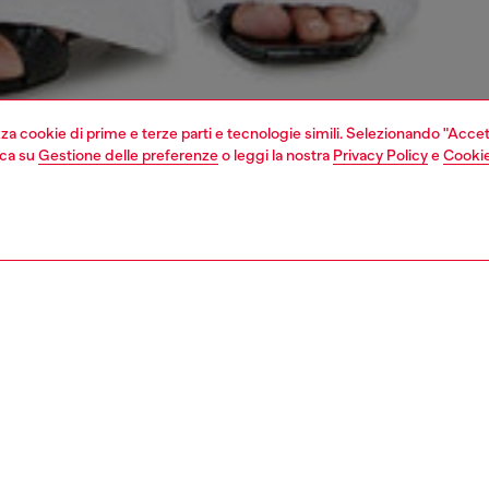
izza cookie di prime e terze parti e tecnologie simili. Selezionando "Accet
cca su
Gestione delle preferenze
o leggi la nostra
Privacy Policy
e
Cookie
1 | 7
vedi tutto
regular
nsible
 LE NOSTRE INIZIATIVE PER RIDURRE LʹIMPATTO DI QUESTO PRO