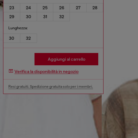
23
24
25
26
27
28
29
30
31
32
Lunghezza:
30
32
Aggiungi al carrello
Verifica la disponibilità in negozio
Resi gratuiti. Spedizione gratuita solo per i membri.