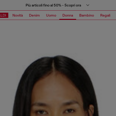
Più articoli fino al 50% - Scopri ora
LDI
Novità
Denim
Uomo
Donna
Bambino
Regali