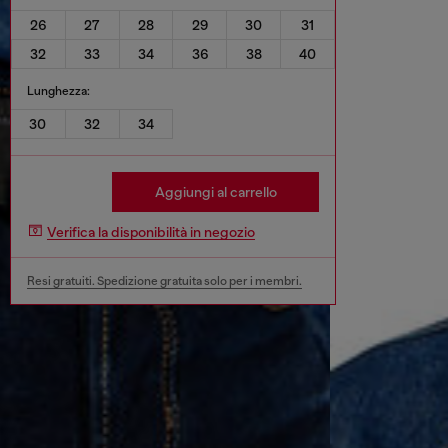
26
27
28
29
30
31
32
33
34
36
38
40
Lunghezza:
30
32
34
Aggiungi al carrello
Verifica la disponibilità in negozio
Resi gratuiti. Spedizione gratuita solo per i membri.