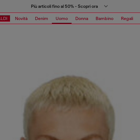
Più articoli fino al 50% - Scopri ora
LDI
Novità
Denim
Uomo
Donna
Bambino
Regali