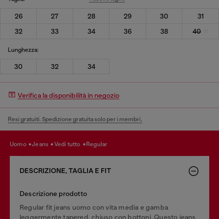
26
27
28
29
30
31
32
33
34
36
38
40
Lunghezza:
30
32
34
Verifica la disponibilità in negozio
Resi gratuiti. Spedizione gratuita solo per i membri.
uomo
jeans
vedi tutto
regular
DESCRIZIONE, TAGLIA E FIT
Descrizione prodotto
Regular fit jeans uomo con vita media e gamba
leggermente tapered, chiuso con bottoni. Questo jeans