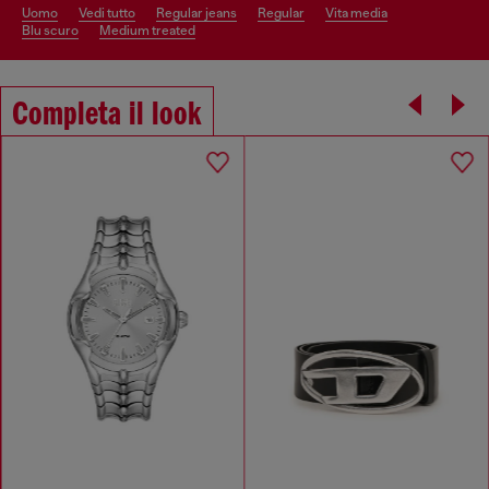
uomo
vedi tutto
regular jeans
regular
vita media
blu scuro
medium treated
Completa il look