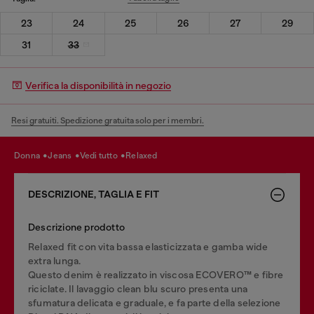
23
24
25
26
27
29
31
33
Verifica la disponibilità in negozio
Resi gratuiti. Spedizione gratuita solo per i membri.
donna
jeans
vedi tutto
relaxed
DESCRIZIONE, TAGLIA E FIT
Descrizione prodotto
Relaxed fit con vita bassa elasticizzata e gamba wide
extra lunga.
Questo denim è realizzato in viscosa ECOVERO™ e fibre
riciclate. Il lavaggio clean blu scuro presenta una
sfumatura delicata e graduale, e fa parte della selezione