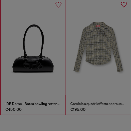
1DR Dome - Borsa bowling rettangolare in pelle
Camicia a quadri effetto seersucker
€450.00
€195.00