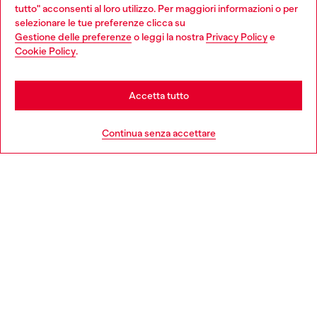
tutto" acconsenti al loro utilizzo. Per maggiori informazioni o per
Choose your location
selezionare le tue preferenze clicca su
Gestione delle preferenze
o leggi la nostra
Privacy Policy
e
You are currently browsing Italia website, but it seems you may
Cookie Policy
.
Scopri di più
be based in United States
Stay in Italia
Accetta tutto
HELP
Go to United States
Continua senza accettare
AREA LEGAL
WORLD OF DIESEL
CORPORATE