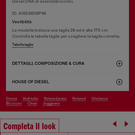
Diesel DNA di essenziali iconici.
ID: A1658609P96
Vestibilità
La modella indossa una taglia 26 ed è alta 175 cm
Controlla la tabella taglie per scegliere la taglia corretta.
Tabella taglie
DETTAGLI, COMPOSIZIONE & CURA
HOUSE OF DIESEL
donna
vedi tutto
relaxed jeans
relaxed
vita bassa
blu scuro
clean
joggjeans
Completa il look