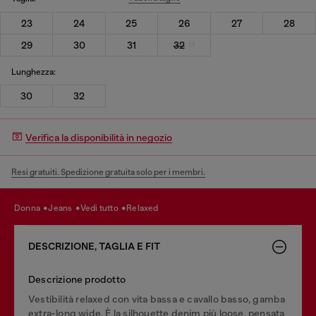
23
24
25
26
27
28
29
30
31
32
Lunghezza:
30
32
Verifica la disponibilità in negozio
Resi gratuiti. Spedizione gratuita solo per i membri.
donna
jeans
vedi tutto
relaxed
DESCRIZIONE, TAGLIA E FIT
Descrizione prodotto
Vestibilità relaxed con vita bassa e cavallo basso, gamba
extra-long wide. È la silhouette denim più loose, pensata