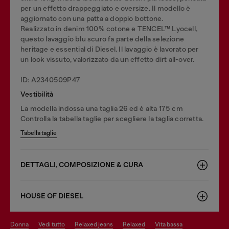
per un effetto drappeggiato e oversize. Il modello è
aggiornato con una patta a doppio bottone.
Realizzato in denim 100% cotone e TENCEL™ Lyocell,
questo lavaggio blu scuro fa parte della selezione
heritage e essential di Diesel. Il lavaggio è lavorato per
un look vissuto, valorizzato da un effetto dirt all-over.
ID: A2340509P47
Vestibilità
La modella indossa una taglia 26 ed è alta 175 cm
Controlla la tabella taglie per scegliere la taglia corretta.
Tabella taglie
DETTAGLI, COMPOSIZIONE & CURA
HOUSE OF DIESEL
donna
vedi tutto
relaxed jeans
relaxed
vita bassa