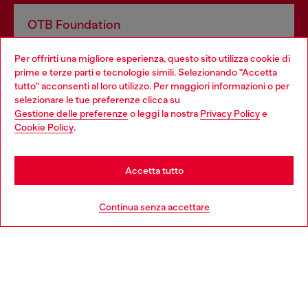
OTB Foundation
Dona il tuo 5x1000 a OTB Foundation, l’organizzazione non
Per offrirti una migliore esperienza, questo sito utilizza cookie di
profit del gruppo OTB che sostiene progetti concreti per
prime e terze parti e tecnologie simili. Selezionando "Accetta
giovani, donne, inclusione ed emergenze in tutto il mondo.
tutto" acconsenti al loro utilizzo. Per maggiori informazioni o per
Choose your location
selezionare le tue preferenze clicca su
Gestione delle preferenze
o leggi la nostra
Privacy Policy
e
You are currently browsing Italia website, but it seems you may
Cookie Policy
.
Scopri di più
be based in United States
Stay in Italia
Accetta tutto
HELP
Go to United States
Continua senza accettare
AREA LEGAL
WORLD OF DIESEL