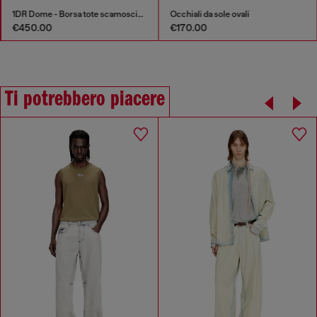
1DR Dome - Borsa tote scamosciata con Logo Oval D
Occhiali da sole ovali
€450.00
€170.00
Ti potrebbero piacere