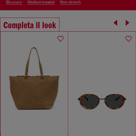
blu scuro
medium treated
non-stretch
Completa il look