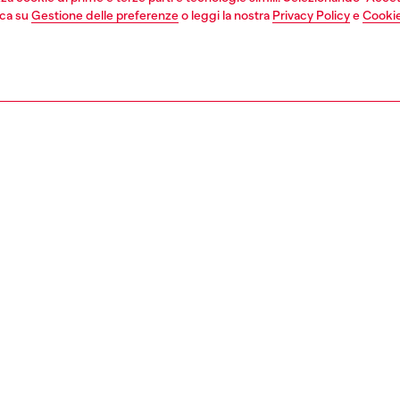
cca su
Gestione delle preferenze
o leggi la nostra
Privacy Policy
e
Cookie
1 | 8
vedi tutto
relaxed
ZIONE, TAGLIA E FIT
ione prodotto
ità relaxed con vita media, cavallo basso e gamba lunga
atterizzata da tagli distintivi sull’interno gamba, un
o ispirato all’utility. La silhouette loose richiama
udine rilassata. Patta con bottoni.
ità relaxed con vita media, cavallo basso e gamba lunga
atterizzata da tagli distintivi sull’interno gamba, un
o ispirato all’utility. La silhouette loose richiama