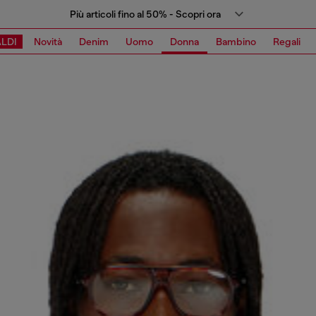
Più articoli fino al 50% - Scopri ora
LDI
Novità
Denim
Uomo
Donna
Bambino
Regali