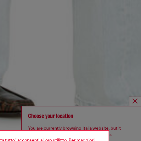
Choose your location
You are currently browsing Italia website, but it
seems you may be based in United States
ta tutto" acconsenti al loro utilizzo. Per maggiori