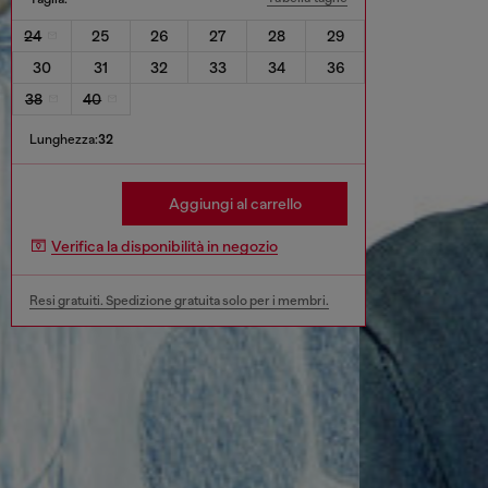
24
25
26
27
28
29
30
31
32
33
34
36
38
40
Lunghezza:
32
Aggiungi al carrello
Verifica la disponibilità in negozio
Resi gratuiti. Spedizione gratuita solo per i membri.