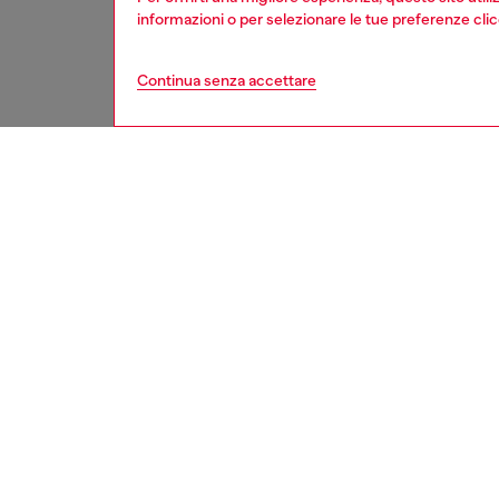
informazioni o per selezionare le tue preferenze cli
Continua senza accettare
donna
jeans
DESCRI
Descriz
Vestibil
wide car
dettagli
un’attit
Vestibil
wide car
dettagli