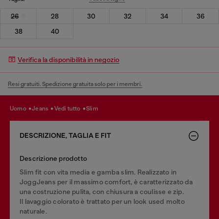
26
28
30
32
34
36
38
40
Verifica la disponibilità in negozio
Resi gratuiti. Spedizione gratuita solo per i membri.
uomo
jeans
vedi tutto
slim
DESCRIZIONE, TAGLIA E FIT
Descrizione prodotto
Slim fit con vita media e gamba slim. Realizzato in
JoggJeans per il massimo comfort, è caratterizzato da
una costruzione pulita, con chiusura a coulisse e zip.
Il lavaggio colorato è trattato per un look used molto
naturale.