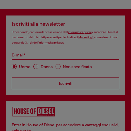
Iscriviti alla newsletter
Procedendo, confermi la presa visione dell’
informativa privacy
autorizzo Diesel al
trattamento dei miei dati personali per le finalità di
Marketing*
come descritto al
paragrafo 3.1, d) dell’
informativa privacy
.
E-mail*
Uomo
Donna
Non specificato
Iscriviti
Entra in House of Diesel per accedere a vantaggi esclusivi,
solo per te.