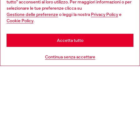
tutto" acconsenti al loro utilizzo. Per maggiori informazioni o per
Choose your location
selezionare le tue preferenze clicca su
Gestione delle preferenze
o leggi la nostra
Privacy Policy
e
You are currently browsing Italia website, but it seems you may
Cookie Policy
.
Scopri di più
be based in United States
Stay in Italia
Accetta tutto
HELP
Go to United States
Continua senza accettare
AREA LEGAL
WORLD OF DIESEL
CORPORATE