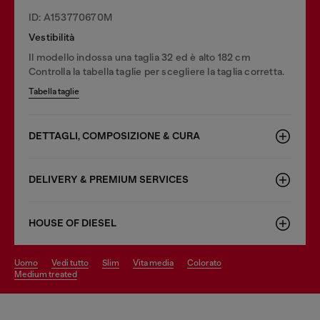
ID: A153770670M
Vestibilità
Il modello indossa una taglia 32 ed è alto 182 cm
Controlla la tabella taglie per scegliere la taglia corretta.
Tabella taglie
DETTAGLI, COMPOSIZIONE & CURA
DELIVERY & PREMIUM SERVICES
HOUSE OF DIESEL
uomo
vedi tutto
slim
vita media
colorato
medium treated