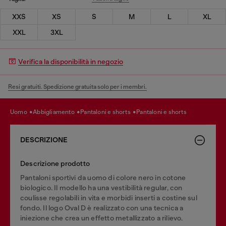
XXS
XS
S
M
L
XL
XXL
3XL
Verifica la disponibilità in negozio
Resi gratuiti. Spedizione gratuita solo per i membri.
uomo
abbigliamento
pantaloni e shorts
pantaloni e shorts
DESCRIZIONE
Descrizione prodotto
Pantaloni sportivi da uomo di colore nero in cotone
biologico. Il modello ha una vestibilità regular, con
coulisse regolabili in vita e morbidi inserti a costine sul
fondo. Il logo Oval D è realizzato con una tecnica a
iniezione che crea un effetto metallizzato a rilievo.