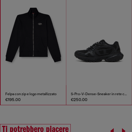
Felpa con zip e logo metallizzato
S-Pro-V-Dense-Sneaker in rete con logo Oval D
€195.00
€250.00
Ti potrebbero piacere