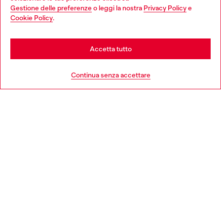
Gestione delle preferenze
o leggi la nostra
Privacy Policy
e
You are currently browsing Italia website, but it seems you may
Cookie Policy
.
Scopri di più
be based in United States
Stay in Italia
Accetta tutto
HELP
Go to United States
Continua senza accettare
AREA LEGAL
WORLD OF DIESEL
CORPORATE