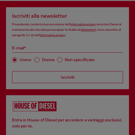
Iscriviti alla newsletter
Procedendo, confermi la presa visione dell’
informativa privacy
autorizzo Diesel al
trattamento dei miei dati personali per le finalità di
Marketing*
come descritto al
paragrafo 3.1, d) dell’
informativa privacy
.
E-mail*
Uomo
Donna
Non specificato
Iscriviti
Entra in House of Diesel per accedere a vantaggi esclusivi,
solo per te.