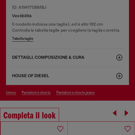
ID: A194170BMBJ
Vestibilità
Il modello indossa una taglia L ed è alto 182 cm
Controlla la tabella taglie per scegliere la taglia corretta.
Tabella taglie
DETTAGLI, COMPOSIZIONE & CURA
HOUSE OF DIESEL
uomo
pantaloni e shorts
pantaloni e shorts jeans
Completa il look