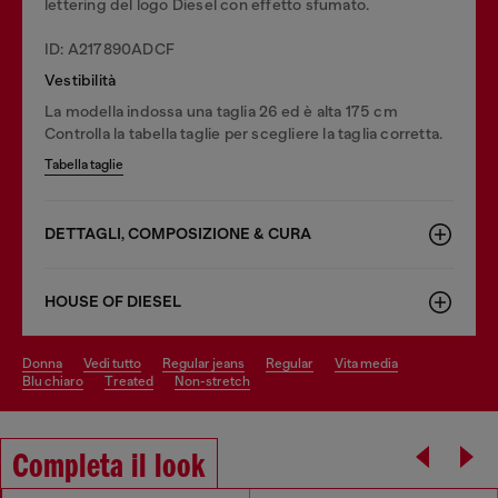
lettering del logo Diesel con effetto sfumato.
ID: A217890ADCF
Vestibilità
La modella indossa una taglia 26 ed è alta 175 cm
Controlla la tabella taglie per scegliere la taglia corretta.
Tabella taglie
DETTAGLI, COMPOSIZIONE & CURA
HOUSE OF DIESEL
donna
vedi tutto
regular jeans
regular
vita media
blu chiaro
treated
non-stretch
Completa il look