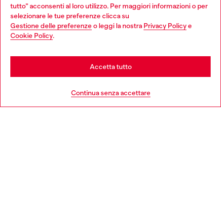
tutto" acconsenti al loro utilizzo. Per maggiori informazioni o per
Choose your location
selezionare le tue preferenze clicca su
Gestione delle preferenze
o leggi la nostra
Privacy Policy
e
You are currently browsing Italia website, but it seems you may
Cookie Policy
.
Scopri di più
be based in United States
Stay in Italia
Accetta tutto
HELP
Go to United States
Continua senza accettare
AREA LEGAL
WORLD OF DIESEL
CORPORATE