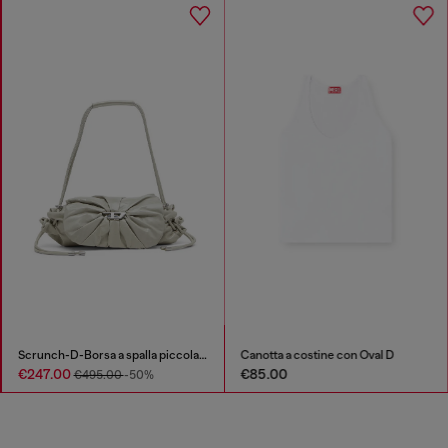
Scrunch-D-Borsa a spalla piccola arricciata in pelle lucida
Canotta a costine con Oval D
€247.00
€85.00
€495.00
-50%