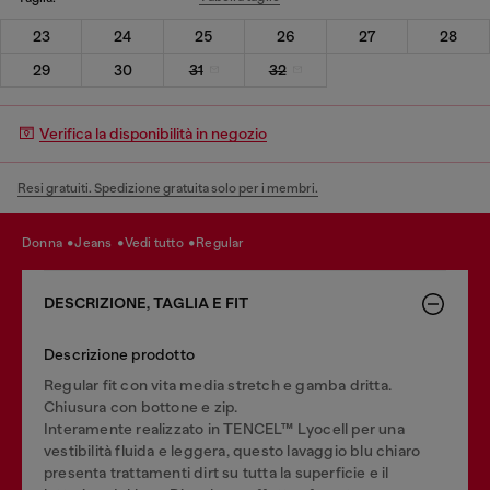
23
24
25
26
27
28
29
30
31
32
Verifica la disponibilità in negozio
Resi gratuiti. Spedizione gratuita solo per i membri.
donna
jeans
vedi tutto
regular
DESCRIZIONE, TAGLIA E FIT
Descrizione prodotto
Regular fit con vita media stretch e gamba dritta.
Chiusura con bottone e zip.
Interamente realizzato in TENCEL™ Lyocell per una
vestibilità fluida e leggera, questo lavaggio blu chiaro
presenta trattamenti dirt su tutta la superficie e il