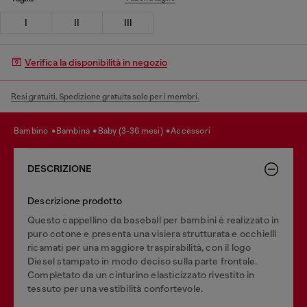
I
II
III
Verifica la disponibilità in negozio
Resi gratuiti. Spedizione gratuita solo per i membri.
bambino
bambina
baby (3-36 mesi)
accessori
DESCRIZIONE
Descrizione prodotto
Questo cappellino da baseball per bambini è realizzato in
puro cotone e presenta una visiera strutturata e occhielli
ricamati per una maggiore traspirabilità, con il logo
Diesel stampato in modo deciso sulla parte frontale.
Completato da un cinturino elasticizzato rivestito in
tessuto per una vestibilità confortevole.