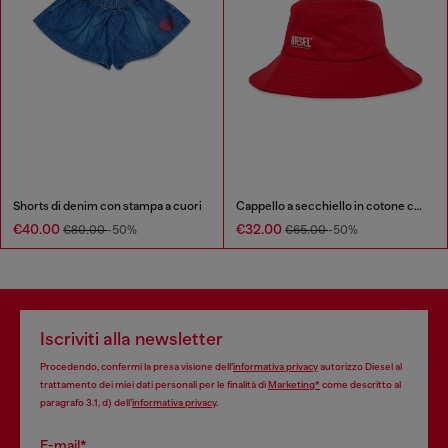
Shorts di denim con stampa a cuori
Cappello a secchiello in cotone con ampia tesa
€40.00
€32.00
€80.00
-50%
€65.00
-50%
Iscriviti alla newsletter
Procedendo, confermi la presa visione dell’
informativa privacy
autorizzo Diesel al
trattamento dei miei dati personali per le finalità di
Marketing*
come descritto al
paragrafo 3.1, d) dell’
informativa privacy
.
E-mail*