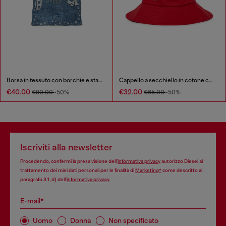
Borsa in tessuto con borchie e stampe
Cappello a secchiello in cotone con ampia tesa
€40.00
€32.00
€80.00
-50%
€65.00
-50%
Iscriviti alla newsletter
Procedendo, confermi la presa visione dell’
informativa privacy
autorizzo Diesel al
trattamento dei miei dati personali per le finalità di
Marketing*
come descritto al
paragrafo 3.1, d) dell’
informativa privacy
.
E-mail*
Uomo
Donna
Non specificato