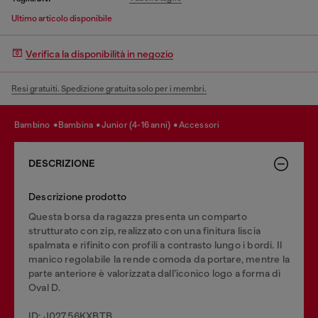
Ultimo articolo disponibile
Verifica la disponibilità in negozio
Resi gratuiti. Spedizione gratuita solo per i membri.
bambino
bambina
junior (4-16 anni)
accessori
DESCRIZIONE
Descrizione prodotto
Questa borsa da ragazza presenta un comparto
strutturato con zip, realizzato con una finitura liscia
spalmata e rifinito con profili a contrasto lungo i bordi. Il
manico regolabile la rende comoda da portare, mentre la
parte anteriore è valorizzata dall’iconico logo a forma di
Oval D.
ID: J02756KXBTB