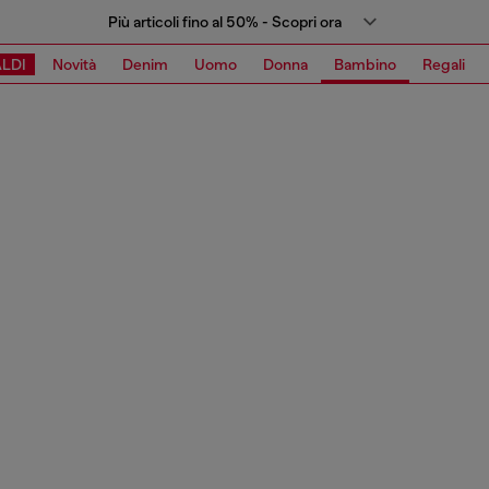
Più articoli fino al 50% - Scopri ora
LDI
Novità
Denim
Uomo
Donna
Bambino
Regali