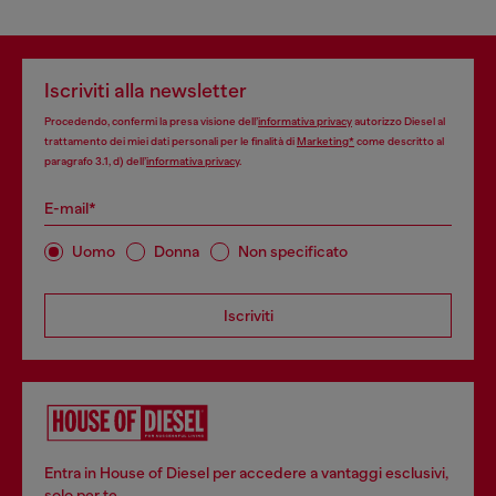
Iscriviti alla newsletter
Procedendo, confermi la presa visione dell’
informativa privacy
autorizzo Diesel al
trattamento dei miei dati personali per le finalità di
Marketing*
come descritto al
paragrafo 3.1, d) dell’
informativa privacy
.
E-mail*
Uomo
Donna
Non specificato
Iscriviti
Entra in House of Diesel per accedere a vantaggi esclusivi,
solo per te.