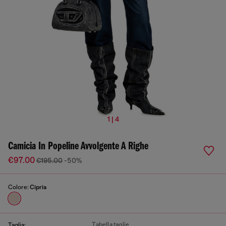
1 | 4
Camicia In Popeline Avvolgente A Righe
€97.00
€195.00
-50%
Colore:
Cipria
Tabella taglie
Taglia: