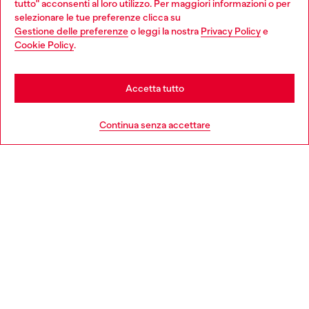
tutto" acconsenti al loro utilizzo. Per maggiori informazioni o per
Choose your location
selezionare le tue preferenze clicca su
Gestione delle preferenze
o leggi la nostra
Privacy Policy
e
You are currently browsing Italia website, but it seems you may
Cookie Policy
.
Scopri di più
be based in United States
Stay in Italia
Accetta tutto
HELP
Go to United States
Continua senza accettare
AREA LEGAL
WORLD OF DIESEL
CORPORATE