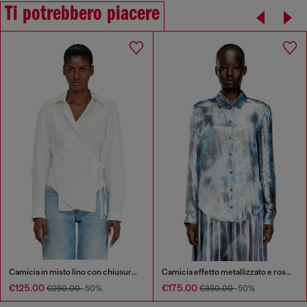
Ti potrebbero piacere
Camicia in misto lino con chiusura a portafoglio
Camicia effetto metallizzato e rose sfocate
€125.00
€175.00
€250.00
-50%
€350.00
-50%