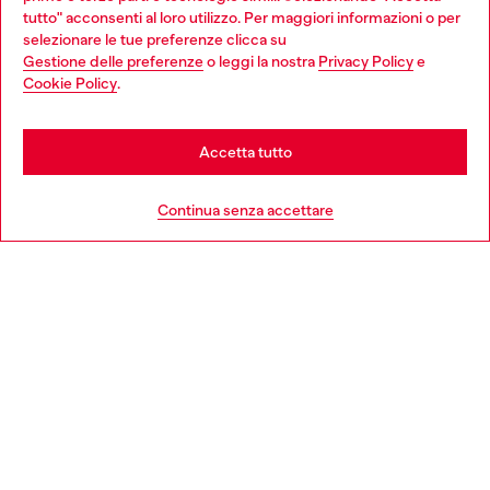
giovani, donne, inclusione ed emergenze in tutto il mondo.
tutto" acconsenti al loro utilizzo. Per maggiori informazioni o per
Choose your location
selezionare le tue preferenze clicca su
Gestione delle preferenze
o leggi la nostra
Privacy Policy
e
You are currently browsing Italia website, but it seems you may
Cookie Policy
.
Scopri di più
be based in United States
Stay in Italia
Accetta tutto
HELP
Go to United States
Continua senza accettare
AREA LEGAL
WORLD OF DIESEL
CORPORATE