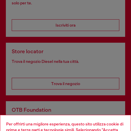
solo per te.
Iscriviti ora
Store locator
Trova il negozio Diesel nella tua città.
Trova il negozio
OTB Foundation
Dona il tuo 5x1000 a OTB Foundation, l’organizzazione non
Per offrirti una migliore esperienza, questo sito utilizza cookie di
profit del gruppo OTB che sostiene progetti concreti per
prime e terze parti e tecnologie simili. Selezionando "Accetta