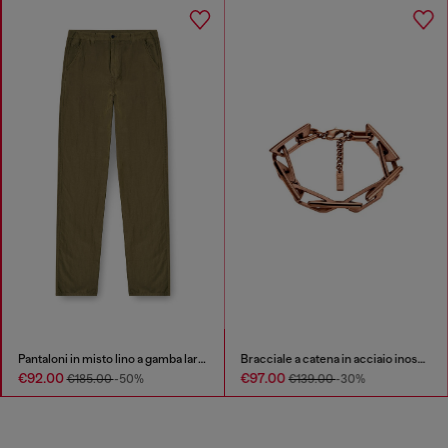
Pantaloni in misto lino a gamba larga
Bracciale a catena in acciaio inossidabile
€92.00
€97.00
€185.00
-50%
€139.00
-30%