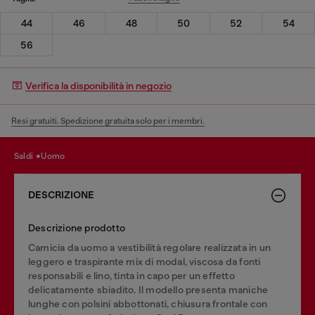
44
46
48
50
52
54
56
Verifica la disponibilità in negozio
Resi gratuiti. Spedizione gratuita solo per i membri.
saldi
uomo
DESCRIZIONE
Descrizione prodotto
Camicia da uomo a vestibilità regolare realizzata in un
leggero e traspirante mix di modal, viscosa da fonti
responsabili e lino, tinta in capo per un effetto
delicatamente sbiadito. Il modello presenta maniche
lunghe con polsini abbottonati, chiusura frontale con