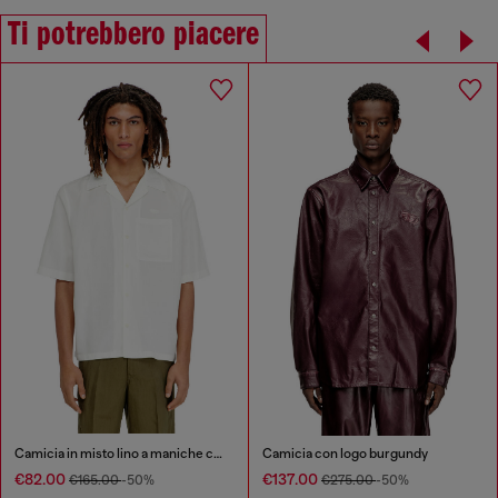
Ti potrebbero piacere
Camicia in misto lino a maniche corte
Camicia con logo burgundy
€82.00
€137.00
€165.00
-50%
€275.00
-50%