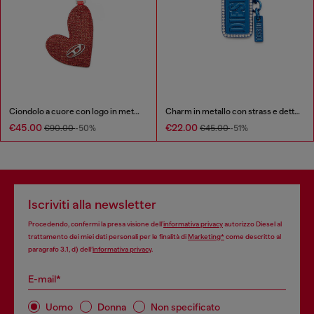
Ciondolo a cuore con logo in metallo
Charm in metallo con strass e dettagli con logo Diesel
€45.00
€22.00
€90.00
-50%
€45.00
-51%
Iscriviti alla newsletter
Procedendo, confermi la presa visione dell’
informativa privacy
autorizzo Diesel al
trattamento dei miei dati personali per le finalità di
Marketing*
come descritto al
paragrafo 3.1, d) dell’
informativa privacy
.
E-mail*
Uomo
Donna
Non specificato