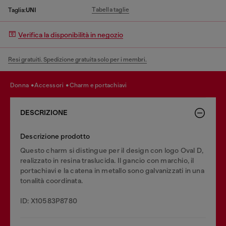
Tabella taglie
Taglia:
UNI
Verifica la disponibilità in negozio
Resi gratuiti. Spedizione gratuita solo per i membri.
donna
accessori
charm e portachiavi
DESCRIZIONE
Descrizione prodotto
Questo charm si distingue per il design con logo Oval D,
realizzato in resina traslucida. Il gancio con marchio, il
portachiavi e la catena in metallo sono galvanizzati in una
tonalità coordinata.
ID: X10583P8780