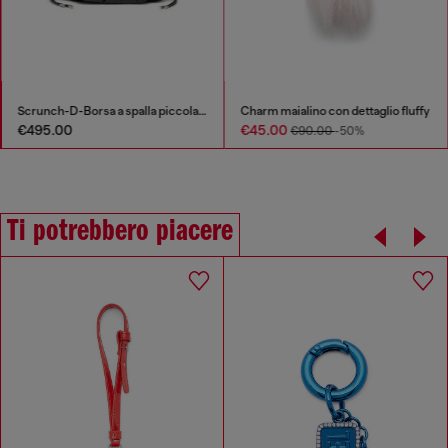
Scrunch-D-Borsa a spalla piccola arricciata in pelle lucida
Charm maialino con dettaglio fluffy
€495.00
€45.00
€90.00
-50%
Ti potrebbero piacere