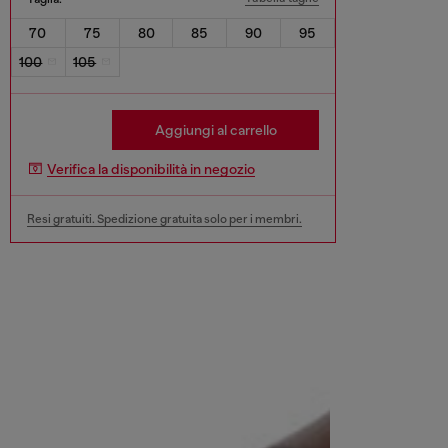
70
75
80
85
90
95
100
105
Aggiungi al carrello
Verifica la disponibilità in negozio
Resi gratuiti. Spedizione gratuita solo per i membri.