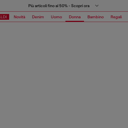
Più articoli fino al 50% - Scopri ora
LDI
Novità
Denim
Uomo
Donna
Bambino
Regali