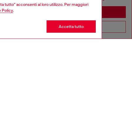
ta tutto" acconsenti al loro utilizzo. Per maggiori
 Policy
.
Stay in Italia
Accetta tutto
Go to United States