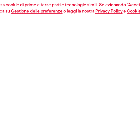
izza cookie di prime e terze parti e tecnologie simili. Selezionando "Accet
cca su
Gestione delle preferenze
o leggi la nostra
Privacy Policy
e
Cookie
1 | 3
sori
cinture
cinture
ZIONE
ione prodotto
intura da donna è realizzata in pelle marrone con effetto
" e fibbia a forma dell'iconico logo Oval D, impreziosito da
li incastonati che imitano una gemma frantumata.
za: 4 cm
a della cintura corrisponde alla lunghezza che va dalla
ino al terzo foro, fibbia compresa.