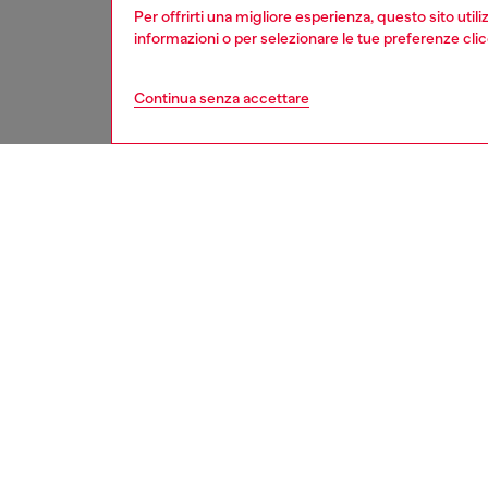
Per offrirti una migliore esperienza, questo sito util
informazioni o per selezionare le tue preferenze cli
Continua senza accettare
donna
acces
DESCRI
Descriz
Questa c
"pull-up
cristal
Larghez
La tagli
fibbia f