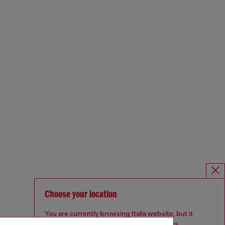
Choose your location
You are currently browsing Italia website, but it
seems you may be based in United States