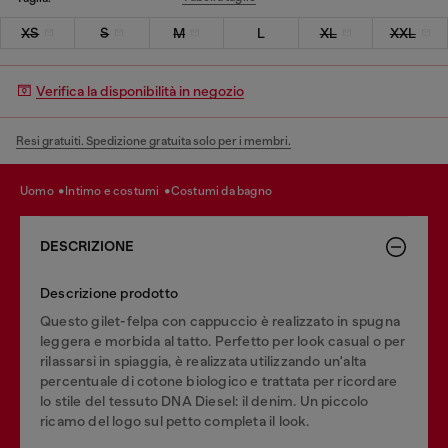
XS
S
M
L
XL
XXL
Verifica la disponibilità in negozio
Resi gratuiti. Spedizione gratuita solo per i membri.
uomo
intimo e costumi
costumi da bagno
DESCRIZIONE
Descrizione prodotto
Questo gilet-felpa con cappuccio è realizzato in spugna
leggera e morbida al tatto. Perfetto per look casual o per
rilassarsi in spiaggia, è realizzata utilizzando un'alta
percentuale di cotone biologico e trattata per ricordare
lo stile del tessuto DNA Diesel: il denim. Un piccolo
ricamo del logo sul petto completa il look.