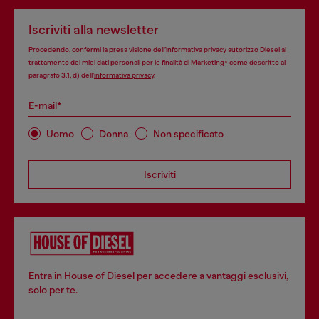
Iscriviti alla newsletter
Procedendo, confermi la presa visione dell’
informativa privacy
autorizzo Diesel al
trattamento dei miei dati personali per le finalità di
Marketing*
come descritto al
paragrafo 3.1, d) dell’
informativa privacy
.
E-mail*
Uomo
Donna
Non specificato
Iscriviti
Entra in House of Diesel per accedere a vantaggi esclusivi,
solo per te.