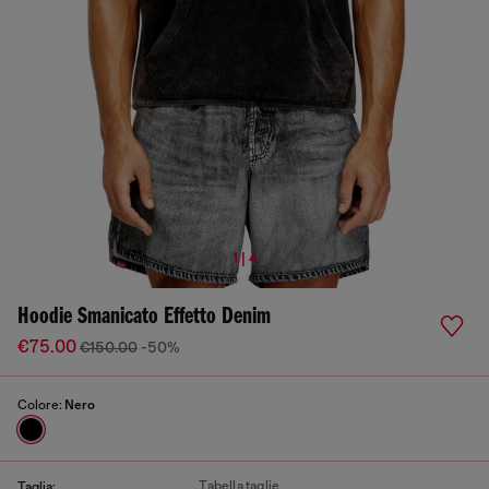
1 | 4
Hoodie Smanicato Effetto Denim
€75.00
€150.00
-50%
Colore:
Nero
Tabella taglie
Taglia: