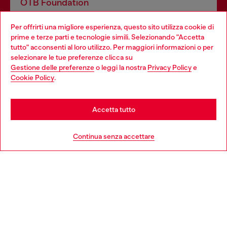
OTB Foundation
Dona il tuo 5x1000 a OTB Foundation, l’organizzazione non
Per offrirti una migliore esperienza, questo sito utilizza cookie di
profit del gruppo OTB che sostiene progetti concreti per
prime e terze parti e tecnologie simili. Selezionando "Accetta
giovani, donne, inclusione ed emergenze in tutto il mondo.
tutto" acconsenti al loro utilizzo. Per maggiori informazioni o per
Choose your location
selezionare le tue preferenze clicca su
Gestione delle preferenze
o leggi la nostra
Privacy Policy
e
You are currently browsing Italia website, but it seems you may
Cookie Policy
.
Scopri di più
be based in United States
Stay in Italia
Accetta tutto
HELP
Go to United States
Continua senza accettare
AREA LEGAL
WORLD OF DIESEL