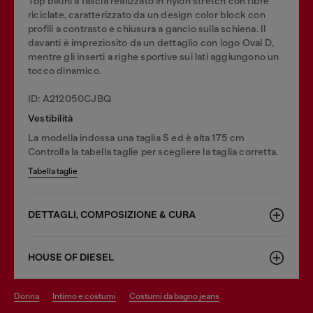
Top bikini a fascia realizzato in nylon stretch con fibre
riciclate, caratterizzato da un design color block con
profili a contrasto e chiusura a gancio sulla schiena. Il
davanti è impreziosito da un dettaglio con logo Oval D,
mentre gli inserti a righe sportive sui lati aggiungono un
tocco dinamico.
ID: A212050CJBQ
Vestibilità
La modella indossa una taglia S ed è alta 175 cm
Controlla la tabella taglie per scegliere la taglia corretta.
Tabella taglie
DETTAGLI, COMPOSIZIONE & CURA
HOUSE OF DIESEL
donna
intimo e costumi
costumi da bagno jeans