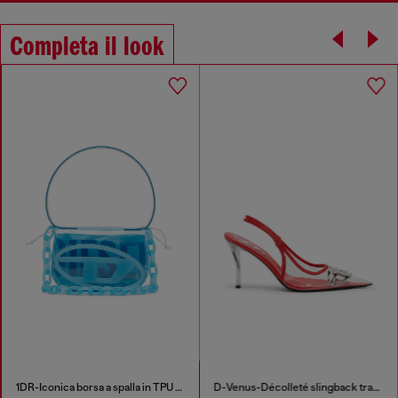
Completa il look
1DR-Iconica borsa a spalla in TPU trasparente
D-Venus-Décolleté slingback trasparenti con bordi in pelle