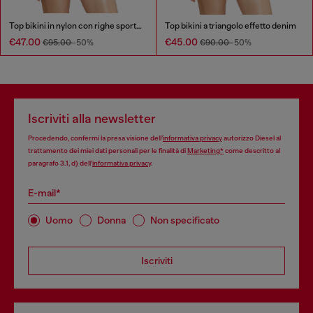
Top bikini in nylon con righe sportive
Top bikini a triangolo effetto denim
€47.00
€45.00
€95.00
-50%
€90.00
-50%
Iscriviti alla newsletter
Procedendo, confermi la presa visione dell’
informativa privacy
autorizzo Diesel al
trattamento dei miei dati personali per le finalità di
Marketing*
come descritto al
paragrafo 3.1, d) dell’
informativa privacy
.
E-mail*
Uomo
Donna
Non specificato
Iscriviti