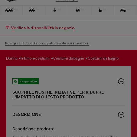
XXS
XS
S
M
L
XL
Verifica la disponibilità in negozio
Resi gratuiti. Spedizione gratuita solo per i membri.
donna
intimo e costumi
costumi da bagno
costumi da bagno
Responsible
SCOPRI LE NOSTRE INIZIATIVE PER RIDURRE
LʹIMPATTO DI QUESTO PRODOTTO
DESCRIZIONE
Descrizione prodotto