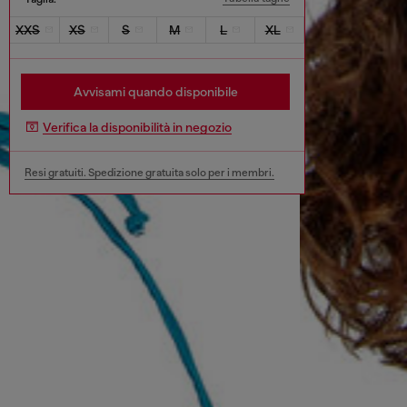
XXS
XS
S
M
L
XL
Avvisami quando disponibile
Verifica la disponibilità in negozio
Resi gratuiti. Spedizione gratuita solo per i membri.