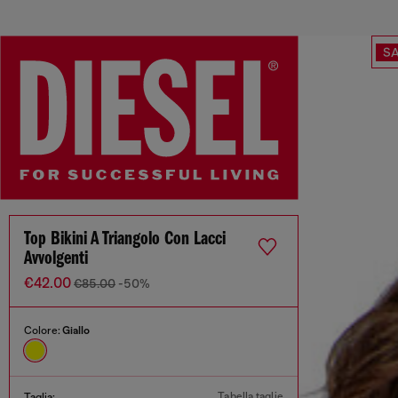
SA
Top Bikini A Triangolo Con Lacci
Avvolgenti
€42.00
€85.00
-50%
Colore:
Giallo
Tabella taglie
Taglia: