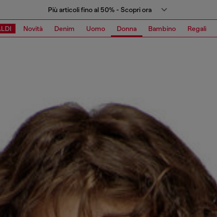
Più articoli fino al 50% - Scopri ora
LDI
Novità
Denim
Uomo
Donna
Bambino
Regali