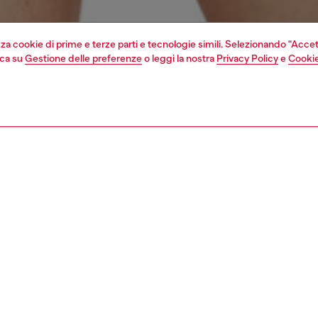
izza cookie di prime e terze parti e tecnologie simili. Selezionando "Accet
cca su
Gestione delle preferenze
o leggi la nostra
Privacy Policy
e
Cookie
1 | 4
 e costumi
costumi da bagno
costumi da bagno
nsible
 LE NOSTRE INIZIATIVE PER RIDURRE LʹIMPATTO DI QUESTO PRO
ZIONE