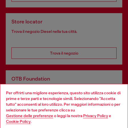
Store locator
Trova il negozio Diesel nella tua città.
Trova il negozio
OTB Foundation
Dona il tuo 5x1000 a OTB Foundation, l’organizzazione non
Per offrirti una migliore esperienza, questo sito utilizza cookie di
profit del gruppo OTB che sostiene progetti concreti per
prime e terze parti e tecnologie simili. Selezionando "Accetta
giovani, donne, inclusione ed emergenze in tutto il mondo.
tutto" acconsenti al loro utilizzo. Per maggiori informazioni o per
Choose your location
selezionare le tue preferenze clicca su
Gestione delle preferenze
o leggi la nostra
Privacy Policy
e
You are currently browsing Italia website, but it seems you may
Cookie Policy
.
Scopri di più
be based in United States