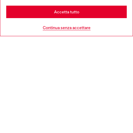
Stay in Italia
Accetta tutto
HELP
Go to United States
Continua senza accettare
AREA LEGAL
WORLD OF DIESEL
CORPORATE