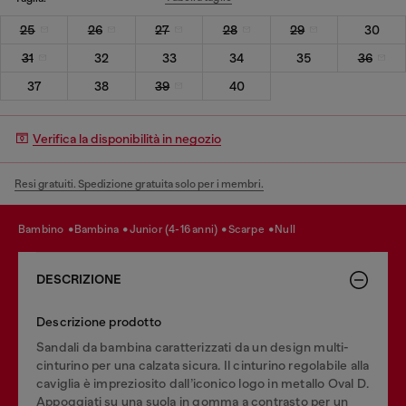
25
26
27
28
29
30
31
32
33
34
35
36
37
38
39
40
Verifica la disponibilità in negozio
Resi gratuiti. Spedizione gratuita solo per i membri.
bambino
bambina
junior (4-16 anni)
scarpe
null
DESCRIZIONE
Descrizione prodotto
Sandali da bambina caratterizzati da un design multi-
cinturino per una calzata sicura. Il cinturino regolabile alla
caviglia è impreziosito dall’iconico logo in metallo Oval D.
Appoggiati su una suola in gomma a contrasto per un