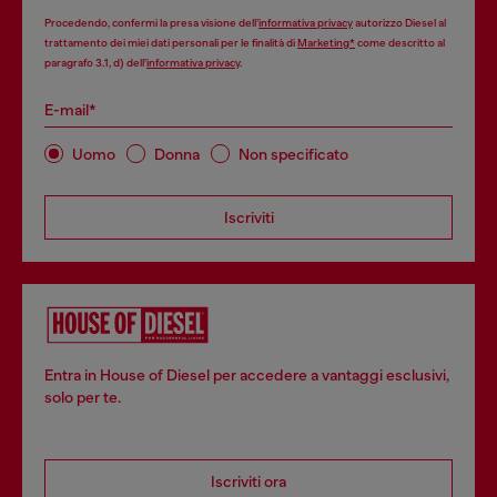
Procedendo, confermi la presa visione dell’
informativa privacy
autorizzo Diesel al
trattamento dei miei dati personali per le finalità di
Marketing*
come descritto al
paragrafo 3.1, d) dell’
informativa privacy
.
E-mail*
Uomo
Donna
Non specificato
Iscriviti
Entra in House of Diesel per accedere a vantaggi esclusivi,
solo per te.
Iscriviti ora