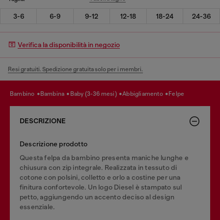
3-6
6-9
9-12
12-18
18-24
24-36
Verifica la disponibilità in negozio
Resi gratuiti. Spedizione gratuita solo per i membri.
bambino
bambina
baby (3-36 mesi)
abbigliamento
felpe
DESCRIZIONE
Descrizione prodotto
Questa felpa da bambino presenta maniche lunghe e
chiusura con zip integrale. Realizzata in tessuto di
cotone con polsini, colletto e orlo a costine per una
finitura confortevole. Un logo Diesel è stampato sul
petto, aggiungendo un accento deciso al design
essenziale.