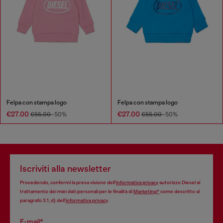
Felpa con stampa logo
Felpa con stampa logo
€27.00
€27.00
€55.00
-50%
€55.00
-50%
Iscriviti alla newsletter
Procedendo, confermi la presa visione dell’
informativa privacy
autorizzo Diesel al
trattamento dei miei dati personali per le finalità di
Marketing*
come descritto al
paragrafo 3.1, d) dell’
informativa privacy
.
E-mail*