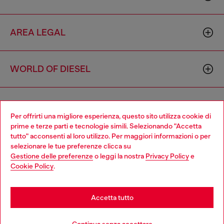
AREA LEGAL
WORLD OF DIESEL
CORPORATE
Per offrirti una migliore esperienza, questo sito utilizza cookie di
prime e terze parti e tecnologie simili. Selezionando "Accetta
tutto" acconsenti al loro utilizzo. Per maggiori informazioni o per
Choose your location
selezionare le tue preferenze clicca su
Gestione delle preferenze
o leggi la nostra
Privacy Policy
e
You are currently browsing Italia website, but it seems you may
Cookie Policy
.
be based in United States
Country: IT
Language: IT
Stay in Italia
Accetta tutto
Copyright © 2026 Diesel SpA - Tutti i diritti riservati - VAT
Go to United States
Aggiungi al carrello