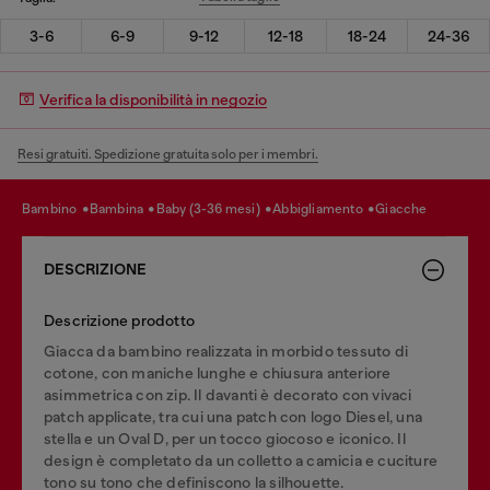
3-6
6-9
9-12
12-18
18-24
24-36
Verifica la disponibilità in negozio
Resi gratuiti. Spedizione gratuita solo per i membri.
bambino
bambina
baby (3-36 mesi)
abbigliamento
giacche
DESCRIZIONE
Descrizione prodotto
Giacca da bambino realizzata in morbido tessuto di
cotone, con maniche lunghe e chiusura anteriore
asimmetrica con zip. Il davanti è decorato con vivaci
patch applicate, tra cui una patch con logo Diesel, una
stella e un Oval D, per un tocco giocoso e iconico. Il
design è completato da un colletto a camicia e cuciture
tono su tono che definiscono la silhouette.