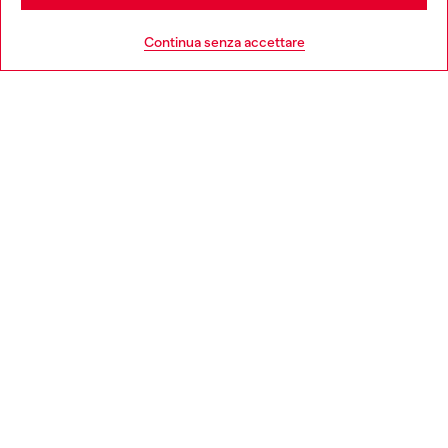
HELP
Go to United States
Continua senza accettare
AREA LEGAL
WORLD OF DIESEL
CORPORATE
Country: IT
Language: IT