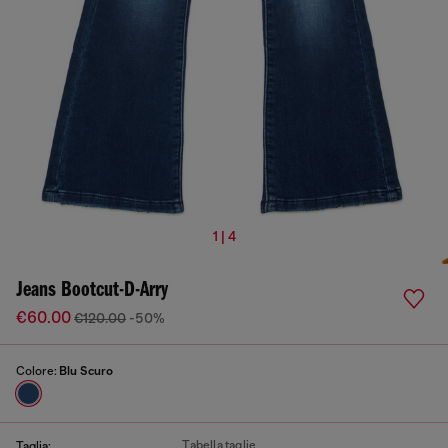
1 | 4
Jeans Bootcut-D-Arry
€60.00
€120.00
-50%
Colore:
Blu Scuro
Tabella taglie
Taglia: