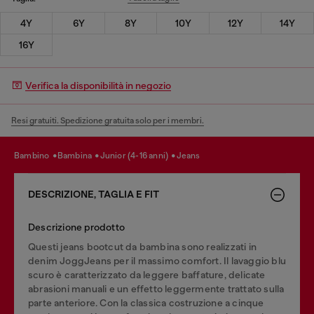
4Y
6Y
8Y
10Y
12Y
14Y
16Y
Verifica la disponibilità in negozio
Resi gratuiti. Spedizione gratuita solo per i membri.
bambino
bambina
junior (4-16 anni)
jeans
DESCRIZIONE, TAGLIA E FIT
Descrizione prodotto
Questi jeans bootcut da bambina sono realizzati in
denim JoggJeans per il massimo comfort. Il lavaggio blu
scuro è caratterizzato da leggere baffature, delicate
abrasioni manuali e un effetto leggermente trattato sulla
parte anteriore. Con la classica costruzione a cinque