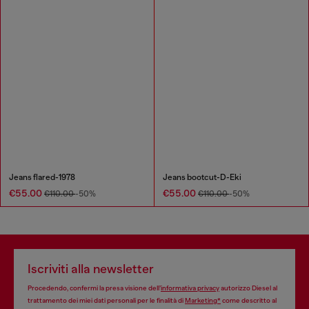
Jeans flared-1978
Jeans bootcut-D-Eki
€55.00
€55.00
€110.00
-50%
€110.00
-50%
Iscriviti alla newsletter
Procedendo, confermi la presa visione dell’
informativa privacy
autorizzo Diesel al
trattamento dei miei dati personali per le finalità di
Marketing*
come descritto al