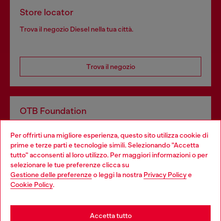
Store locator
Trova il negozio Diesel nella tua città.
Trova il negozio
OTB Foundation
Dona il tuo 5x1000 a OTB Foundation, l’organizzazione non
Per offrirti una migliore esperienza, questo sito utilizza cookie di
profit del gruppo OTB che sostiene progetti concreti per
prime e terze parti e tecnologie simili. Selezionando "Accetta
giovani, donne, inclusione ed emergenze in tutto il mondo.
tutto" acconsenti al loro utilizzo. Per maggiori informazioni o per
Choose your location
selezionare le tue preferenze clicca su
Gestione delle preferenze
o leggi la nostra
Privacy Policy
e
You are currently browsing Italia website, but it seems you may
Cookie Policy
.
Scopri di più
be based in United States
Stay in Italia
Accetta tutto