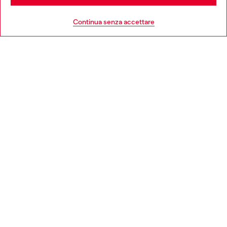
HELP
Go to United States
Continua senza accettare
AREA LEGAL
WORLD OF DIESEL
CORPORATE
Country: IT
Language: IT