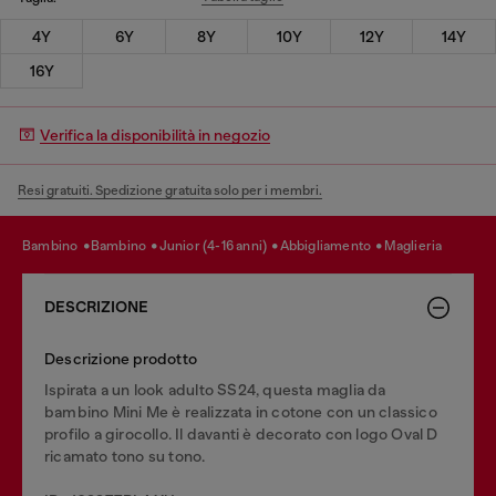
4Y
6Y
8Y
10Y
12Y
14Y
16Y
Verifica la disponibilità in negozio
Resi gratuiti. Spedizione gratuita solo per i membri.
bambino
bambino
junior (4-16 anni)
abbigliamento
maglieria
DESCRIZIONE
Descrizione prodotto
Ispirata a un look adulto SS24, questa maglia da
bambino Mini Me è realizzata in cotone con un classico
profilo a girocollo. Il davanti è decorato con logo Oval D
ricamato tono su tono.