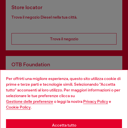
Store locator
Trova il negozio Diesel nella tua città.
Trova il negozio
OTB Foundation
Dona il tuo 5x1000 a OTB Foundation, l’organizzazione non
Per offrirti una migliore esperienza, questo sito utilizza cookie di
profit del gruppo OTB che sostiene progetti concreti per
prime e terze parti e tecnologie simili. Selezionando "Accetta
giovani, donne, inclusione ed emergenze in tutto il mondo.
tutto" acconsenti al loro utilizzo. Per maggiori informazioni o per
Choose your location
selezionare le tue preferenze clicca su
Gestione delle preferenze
o leggi la nostra
Privacy Policy
e
You are currently browsing Italia website, but it seems you may
Cookie Policy
.
Scopri di più
be based in United States
Stay in Italia
Accetta tutto