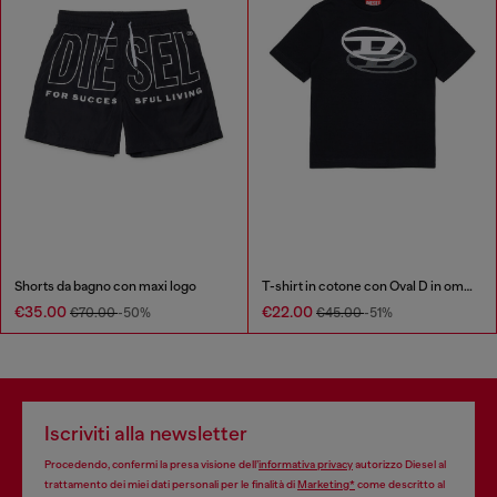
Shorts da bagno con maxi logo
T-shirt in cotone con Oval D in ombra
€35.00
€22.00
€70.00
-50%
€45.00
-51%
Iscriviti alla newsletter
Procedendo, confermi la presa visione dell’
informativa privacy
autorizzo Diesel al
trattamento dei miei dati personali per le finalità di
Marketing*
come descritto al